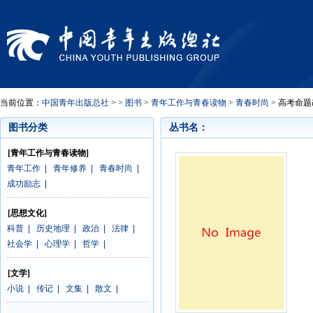
当前位置：
中国青年出版总社
> >
图书
>
青年工作与青春读物
>
青春时尚
> 高考命
图书分类
丛书名：
[青年工作与青春读物]
青年工作
|
青年修养
|
青春时尚
|
成功励志
|
[思想文化]
科普
|
历史地理
|
政治
|
法律
|
社会学
|
心理学
|
哲学
|
[文学]
小说
|
传记
|
文集
|
散文
|