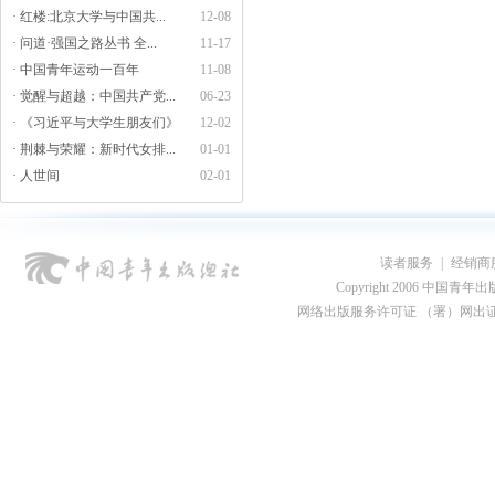
· 红楼:北京大学与中国共...
12-08
· 问道·强国之路丛书 全...
11-17
· 中国青年运动一百年
11-08
· 觉醒与超越：中国共产党...
06-23
· 《习近平与大学生朋友们》
12-02
· 荆棘与荣耀：新时代女排...
01-01
· 人世间
02-01
读者服务
|
经销商
Copyright 2006 中国青年出版总社
网络出版服务许可证 （署）网出证