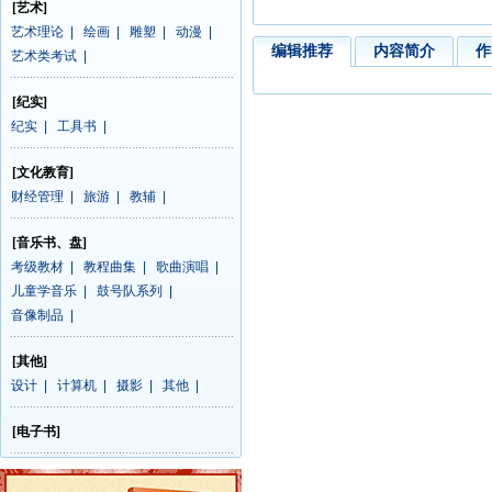
[艺术]
艺术理论
|
绘画
|
雕塑
|
动漫
|
编辑推荐
内容简介
作
艺术类考试
|
[纪实]
纪实
|
工具书
|
[文化教育]
财经管理
|
旅游
|
教辅
|
[音乐书、盘]
考级教材
|
教程曲集
|
歌曲演唱
|
儿童学音乐
|
鼓号队系列
|
音像制品
|
[其他]
设计
|
计算机
|
摄影
|
其他
|
[电子书]