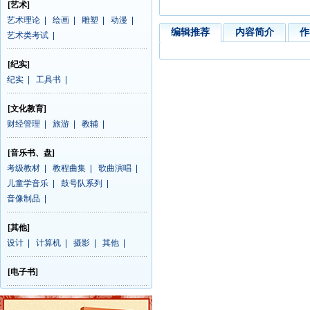
[艺术]
艺术理论
|
绘画
|
雕塑
|
动漫
|
编辑推荐
内容简介
作
艺术类考试
|
[纪实]
纪实
|
工具书
|
[文化教育]
财经管理
|
旅游
|
教辅
|
[音乐书、盘]
考级教材
|
教程曲集
|
歌曲演唱
|
儿童学音乐
|
鼓号队系列
|
音像制品
|
[其他]
设计
|
计算机
|
摄影
|
其他
|
[电子书]