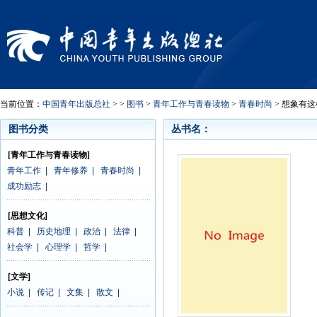
当前位置：
中国青年出版总社
> >
图书
>
青年工作与青春读物
>
青春时尚
> 想象有
图书分类
丛书名：
[青年工作与青春读物]
青年工作
|
青年修养
|
青春时尚
|
成功励志
|
[思想文化]
科普
|
历史地理
|
政治
|
法律
|
社会学
|
心理学
|
哲学
|
[文学]
小说
|
传记
|
文集
|
散文
|