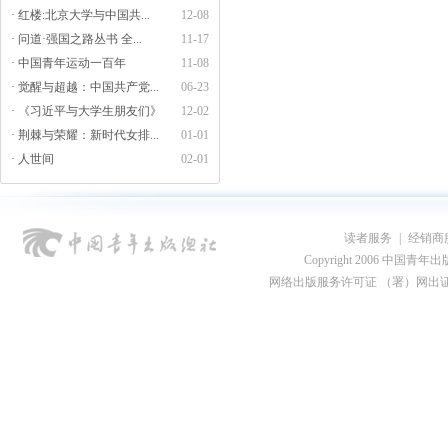
· 红楼:北京大学与中国共...
12-08
· 问道·强国之路丛书 全...
11-17
· 中国青年运动一百年
11-08
· 觉醒与超越：中国共产党...
06-23
· 《习近平与大学生朋友们》
12-02
· 荆棘与荣耀：新时代女排...
01-01
· 人世间
02-01
读者服务
|
经销商
Copyright 2006 中国青年出版总社
网络出版服务许可证 （署）网出证