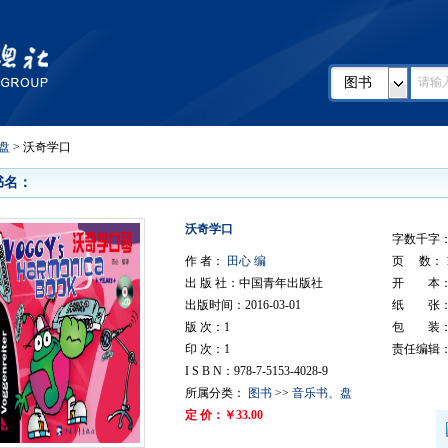
图书
盘
> 沃奇学口
书名：
沃奇学口
字数千字：
作 者：
田心 编
页 数： 1
出 版 社：中国青年出版社
开 本：
出版时间：2016-03-01
纸 张：
版 次：1
包 装：
印 次：1
责任编辑
I S B N：978-7-5153-4028-9
所属分类：
图书
>>
音乐书、盘
定 价：￥33.00