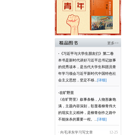
更多>>
·
《习近平与大学生朋友们》第二卷
本书是新时代讲好习近平总书记故事
的优秀读本，是当代大学生和团员青
年学习领会习近平新时代中国特色社
会主义思想，坚定不移...
[详细]
·
在旷野里
《在旷野里》叙事条畅，人物形象饱
满，主题内容深刻，彰显着柳青伟大
的现实主义精神，是柳青创作之路中
不能抹杀的重要一程。...
[详细]
· 向毛泽东学习写文章
12-25