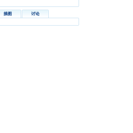
插图
讨论