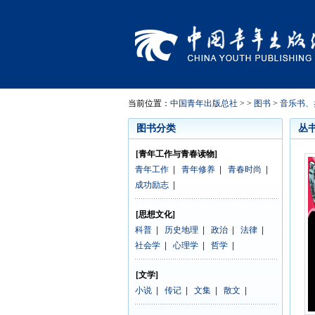
当前位置：
中国青年出版总社
> >
图书
>
音乐书、
图书分类
丛
[青年工作与青春读物]
青年工作
|
青年修养
|
青春时尚
|
成功励志
|
[思想文化]
科普
|
历史地理
|
政治
|
法律
|
社会学
|
心理学
|
哲学
|
[文学]
小说
|
传记
|
文集
|
散文
|