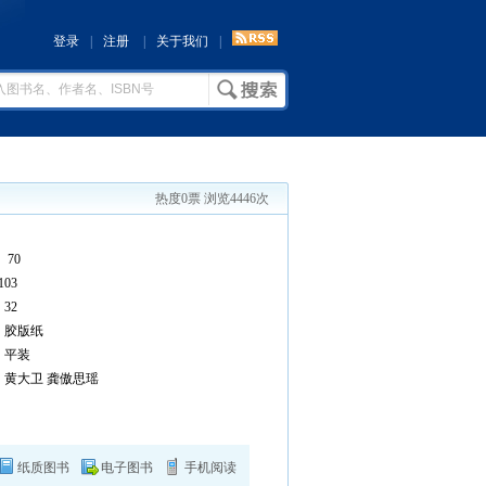
登录
|
注册
|
关于我们
|
热度0票 浏览4446次
 70
03
32
胶版纸
平装
：黄大卫 龚傲思瑶
纸质图书
电子图书
手机阅读