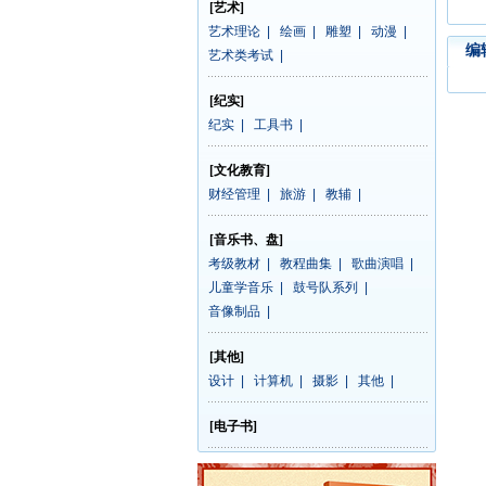
[艺术]
艺术理论
|
绘画
|
雕塑
|
动漫
|
编
艺术类考试
|
[纪实]
纪实
|
工具书
|
[文化教育]
财经管理
|
旅游
|
教辅
|
[音乐书、盘]
考级教材
|
教程曲集
|
歌曲演唱
|
儿童学音乐
|
鼓号队系列
|
音像制品
|
[其他]
设计
|
计算机
|
摄影
|
其他
|
[电子书]