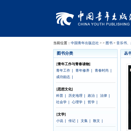
当前位置：
中国青年出版总社
> >
图书
>
音乐书、
图书分类
丛
[青年工作与青春读物]
青年工作
|
青年修养
|
青春时尚
|
成功励志
|
[思想文化]
科普
|
历史地理
|
政治
|
法律
|
社会学
|
心理学
|
哲学
|
[文学]
小说
|
传记
|
文集
|
散文
|