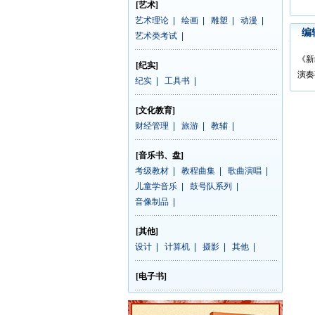
[艺术]
艺术理论
|
绘画
|
雕塑
|
动漫
|
编
艺术类考试
|
《新
[纪实]
演奏
纪实
|
工具书
|
[文化教育]
财经管理
|
旅游
|
教辅
|
[音乐书、盘]
考级教材
|
教程曲集
|
歌曲演唱
|
儿童学音乐
|
鼓号队系列
|
音像制品
|
[其他]
设计
|
计算机
|
摄影
|
其他
|
[电子书]