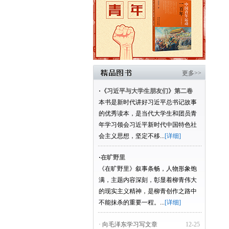
更多>>
·
《习近平与大学生朋友们》第二卷
本书是新时代讲好习近平总书记故事
的优秀读本，是当代大学生和团员青
年学习领会习近平新时代中国特色社
会主义思想，坚定不移...
[详细]
·
在旷野里
《在旷野里》叙事条畅，人物形象饱
满，主题内容深刻，彰显着柳青伟大
的现实主义精神，是柳青创作之路中
不能抹杀的重要一程。...
[详细]
· 向毛泽东学习写文章
12-25