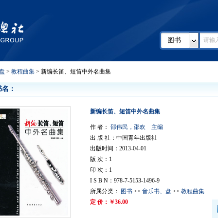
图书
盘
>
教程曲集
> 新编长笛、短笛中外名曲集
书名：
新编长笛、短笛中外名曲集
作 者：
邵伟民，邵欢 主编
出 版 社：中国青年出版社
出版时间：2013-04-01
版 次：1
印 次：1
I S B N：978-7-5153-1496-9
所属分类：
图书
>>
音乐书、盘
>>
教程曲集
定 价：￥36.00