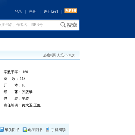
登录
|
注册
|
关于我们
|
热度0票 浏览7630次
字数千字： 160
页 数： 118
开 本：16
纸 张：胶版纸
包 装：平装
责任编辑：黄大卫 王虹
纸质图书
电子图书
手机阅读