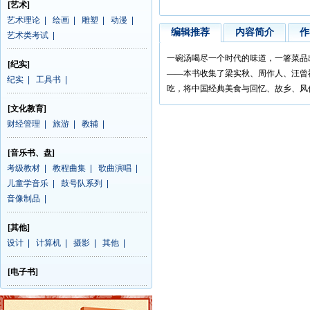
[艺术]
艺术理论
|
绘画
|
雕塑
|
动漫
|
编辑推荐
内容简介
作
艺术类考试
|
一碗汤喝尽一个时代的味道，一箸菜品
[纪实]
——本书收集了梁实秋、周作人、汪曾
纪实
|
工具书
|
吃，将中国经典美食与回忆、故乡、风
[文化教育]
财经管理
|
旅游
|
教辅
|
[音乐书、盘]
考级教材
|
教程曲集
|
歌曲演唱
|
儿童学音乐
|
鼓号队系列
|
音像制品
|
[其他]
设计
|
计算机
|
摄影
|
其他
|
[电子书]