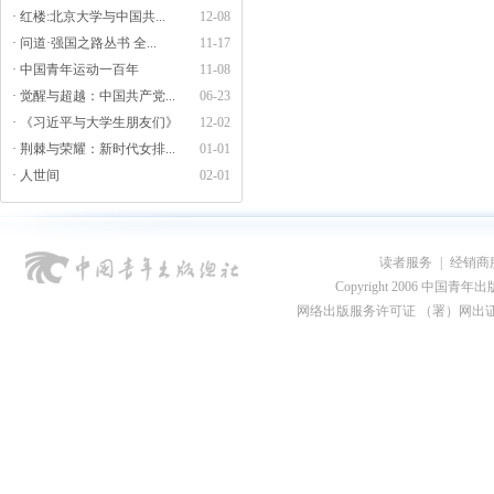
· 红楼:北京大学与中国共...
12-08
· 问道·强国之路丛书 全...
11-17
· 中国青年运动一百年
11-08
· 觉醒与超越：中国共产党...
06-23
· 《习近平与大学生朋友们》
12-02
· 荆棘与荣耀：新时代女排...
01-01
· 人世间
02-01
读者服务
|
经销商
Copyright 2006 中国青年出版总社
网络出版服务许可证 （署）网出证