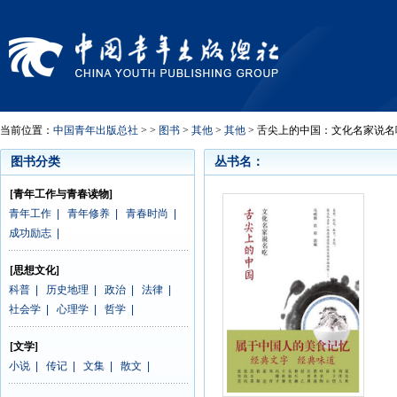
当前位置：
中国青年出版总社
> >
图书
>
其他
>
其他
> 舌尖上的中国：文化名家说名
图书分类
丛书名：
[青年工作与青春读物]
青年工作
|
青年修养
|
青春时尚
|
成功励志
|
[思想文化]
科普
|
历史地理
|
政治
|
法律
|
社会学
|
心理学
|
哲学
|
[文学]
小说
|
传记
|
文集
|
散文
|