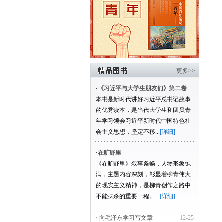
更多>>
·
《习近平与大学生朋友们》第二卷
本书是新时代讲好习近平总书记故事
的优秀读本，是当代大学生和团员青
年学习领会习近平新时代中国特色社
会主义思想，坚定不移...
[详细]
·
在旷野里
《在旷野里》叙事条畅，人物形象饱
满，主题内容深刻，彰显着柳青伟大
的现实主义精神，是柳青创作之路中
不能抹杀的重要一程。...
[详细]
· 向毛泽东学习写文章
12-25