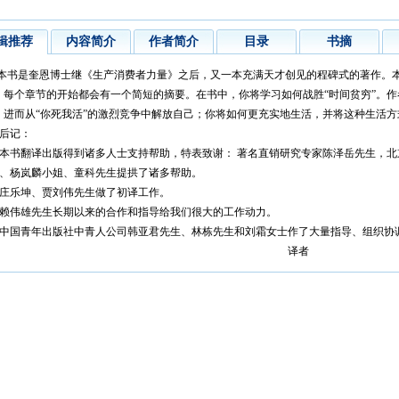
辑推荐
内容简介
作者简介
目录
书摘
是奎恩博士继《生产消费者力量》之后，又一本充满天才创见的程碑式的著作。本书
。每个章节的开始都会有一个简短的摘要。在书中，你将学习如何战胜“时间贫穷”。作
，进而从“你死我活”的激烈竞争中解放自己；你将如何更充实地生活，并将这种生活
记：
翻译出版得到诸多人士支持帮助，特表致谢： 著名直销研究专家陈泽岳先生，
、杨岚麟小姐、童科先生提拱了诸多帮助。
乐坤、贾刘伟先生做了初译工作。
伟雄先生长期以来的合作和指导给我们很大的工作动力。
国青年出版社中青人公司韩亚君先生、林栋先生和刘霜女士作了大量指导、组织协
译者