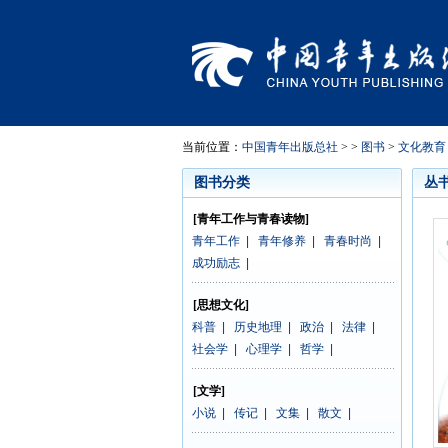
当前位置：
中国青年出版总社
> >
图书
>
文化教育
图书分类
丛
[青年工作与青春读物]
青年工作
|
青年修养
|
青春时尚
|
成功励志
|
[思想文化]
科普
|
历史地理
|
政治
|
法律
|
社会学
|
心理学
|
哲学
|
[文学]
小说
|
传记
|
文集
|
散文
|