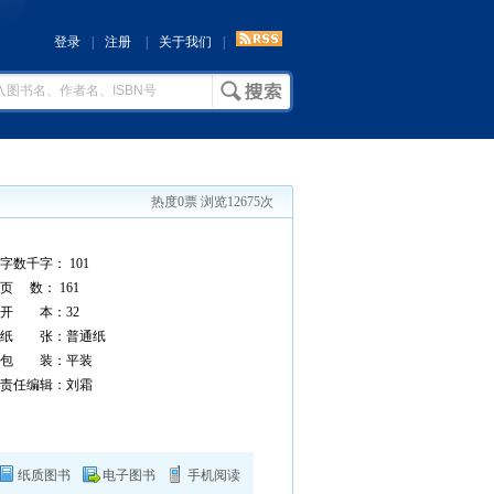
登录
|
注册
|
关于我们
|
热度0票 浏览12675次
字数千字： 101
页 数： 161
开 本：32
纸 张：普通纸
包 装：平装
责任编辑：刘霜
纸质图书
电子图书
手机阅读