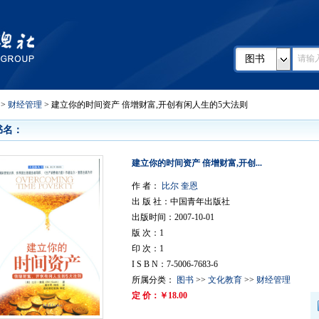
图书
>
财经管理
> 建立你的时间资产 倍增财富,开创有闲人生的5大法则
书名：
建立你的时间资产 倍增财富,开创...
作 者：
比尔 奎恩
出 版 社：中国青年出版社
出版时间：2007-10-01
版 次：1
印 次：1
I S B N：7-5006-7683-6
所属分类：
图书
>>
文化教育
>>
财经管理
定 价：￥18.00