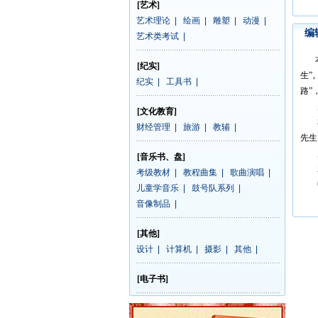
[艺术]
艺术理论
|
绘画
|
雕塑
|
动漫
|
编
艺术类考试
|
本书
[纪实]
生”
纪实
|
工具书
|
路”
后
[文化教育]
本书
财经管理
|
旅游
|
教辅
|
先生
庄
[音乐书、盘]
赖
考级教材
|
教程曲集
|
歌曲演唱
|
中
儿童学音乐
|
鼓号队系列
|
音像制品
|
[其他]
设计
|
计算机
|
摄影
|
其他
|
[电子书]