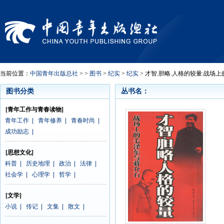
当前位置：
中国青年出版总社
> >
图书
>
纪实
>
纪实
> 才智.胆略.人格的较量:战场
图书分类
丛书名：
[青年工作与青春读物]
青年工作
|
青年修养
|
青春时尚
|
成功励志
|
[思想文化]
科普
|
历史地理
|
政治
|
法律
|
社会学
|
心理学
|
哲学
|
[文学]
小说
|
传记
|
文集
|
散文
|