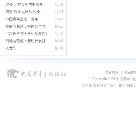
· 红楼:北京大学与中国共...
12-08
· 问道·强国之路丛书 全...
11-17
· 中国青年运动一百年
11-08
· 觉醒与超越：中国共产党...
06-23
· 《习近平与大学生朋友们》
12-02
· 荆棘与荣耀：新时代女排...
01-01
· 人世间
02-01
读者服务
|
经销商
Copyright 2006 中国青年出版总社
网络出版服务许可证 （署）网出证