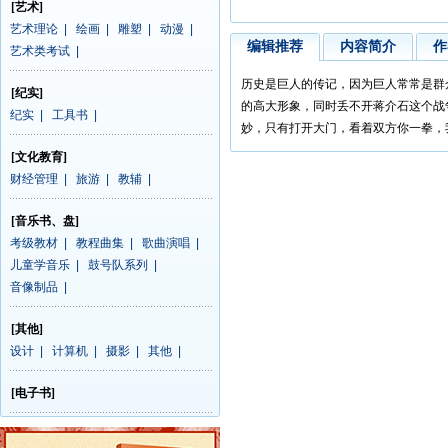
[艺术]
艺术理论
|
绘画
|
雕塑
|
动漫
|
编辑推荐
内容简介
作
艺术类考试
|
历史是巨人的传记，因为巨人常常是群
[纪实]
的高大形象，同时丢不开蒋介石这个战
纪实
|
工具书
|
妙，只有打开大门，看着双方你一拳，
[文化教育]
财经管理
|
旅游
|
教辅
|
[音乐书、盘]
考级教材
|
教程曲集
|
歌曲演唱
|
儿童学音乐
|
鼓号队系列
|
音像制品
|
[其他]
设计
|
计算机
|
摄影
|
其他
|
[电子书]