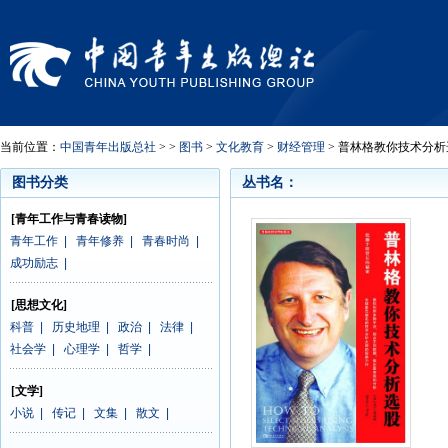
当前位置：
中国青年出版总社
> >
图书
>
文化教育
>
财经管理
> 普林格教你技术分析
图书分类
丛书名：
[青年工作与青春读物]
青年工作
|
青年修养
|
青春时尚
|
成功励志
|
[思想文化]
科普
|
历史地理
|
政治
|
法律
|
社会学
|
心理学
|
哲学
|
[文学]
小说
|
传记
|
文集
|
散文
|