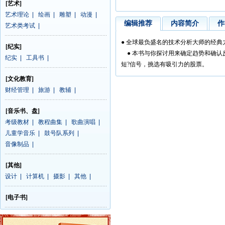
[艺术]
艺术理论
|
绘画
|
雕塑
|
动漫
|
编辑推荐
内容简介
作
艺术类考试
|
● 全球最负盛名的技术分析大师的经
[纪实]
● 本书与你探讨用来确定趋势和确认
纪实
|
工具书
|
短?信号，挑选有吸引力的股票。
[文化教育]
财经管理
|
旅游
|
教辅
|
[音乐书、盘]
考级教材
|
教程曲集
|
歌曲演唱
|
儿童学音乐
|
鼓号队系列
|
音像制品
|
[其他]
设计
|
计算机
|
摄影
|
其他
|
[电子书]