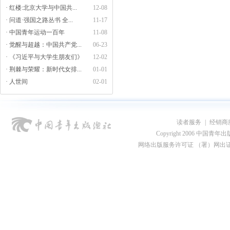
· 红楼:北京大学与中国共...
12-08
· 问道·强国之路丛书 全...
11-17
· 中国青年运动一百年
11-08
· 觉醒与超越：中国共产党...
06-23
· 《习近平与大学生朋友们》
12-02
· 荆棘与荣耀：新时代女排...
01-01
· 人世间
02-01
读者服务
|
经销商
Copyright 2006 中国青年出版总社
网络出版服务许可证 （署）网出证