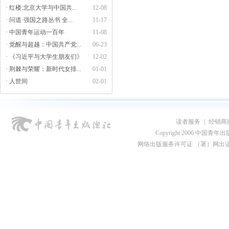
· 红楼:北京大学与中国共...
12-08
· 问道·强国之路丛书 全...
11-17
· 中国青年运动一百年
11-08
· 觉醒与超越：中国共产党...
06-23
· 《习近平与大学生朋友们》
12-02
· 荆棘与荣耀：新时代女排...
01-01
· 人世间
02-01
读者服务
|
经销商
Copyright 2006 中国青年出版总社
网络出版服务许可证 （署）网出证