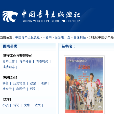
当前位置：
中国青年出版总社
> >
图书
>
音乐书、盘
>
音像制品
> 21世纪中国少年
图书分类
丛书名：
[青年工作与青春读物]
青年工作
|
青年修养
|
青春时尚
|
成功励志
|
[思想文化]
科普
|
历史地理
|
政治
|
法律
|
社会学
|
心理学
|
哲学
|
[文学]
小说
|
传记
|
文集
|
散文
|