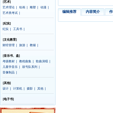
[艺术]
艺术理论
|
绘画
|
雕塑
|
动漫
|
编辑推荐
内容简介
作
艺术类考试
|
[纪实]
纪实
|
工具书
|
[文化教育]
财经管理
|
旅游
|
教辅
|
[音乐书、盘]
考级教材
|
教程曲集
|
歌曲演唱
|
儿童学音乐
|
鼓号队系列
|
音像制品
|
[其他]
设计
|
计算机
|
摄影
|
其他
|
[电子书]