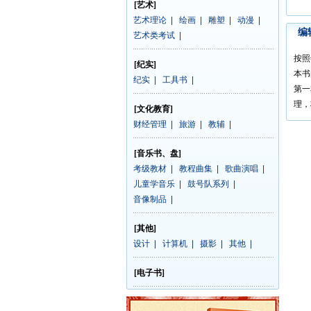
[艺术]
艺术理论
|
绘画
|
雕塑
|
动漫
|
编
艺术类考试
|
按照
[纪实]
本书
纪实
|
工具书
|
第一
理，
[文化教育]
财经管理
|
旅游
|
教辅
|
[音乐书、盘]
考级教材
|
教程曲集
|
歌曲演唱
|
儿童学音乐
|
鼓号队系列
|
音像制品
|
[其他]
设计
|
计算机
|
摄影
|
其他
|
[电子书]