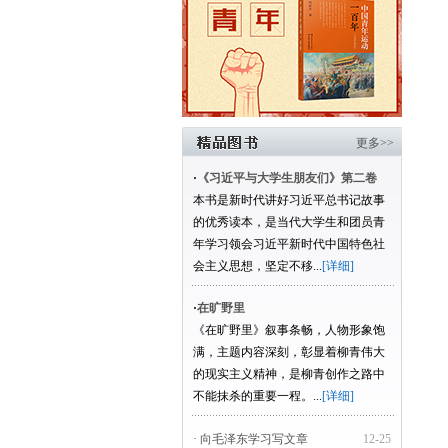
更多>>
·
《习近平与大学生朋友们》第二卷
本书是新时代讲好习近平总书记故事
的优秀读本，是当代大学生和团员青
年学习领会习近平新时代中国特色社
会主义思想，坚定不移...
[详细]
·
在旷野里
《在旷野里》叙事条畅，人物形象饱
满，主题内容深刻，彰显着柳青伟大
的现实主义精神，是柳青创作之路中
不能抹杀的重要一程。...
[详细]
· 向毛泽东学习写文章
12-25