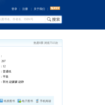
登录
|
注册
|
关于我们
|
热度0票 浏览7513次
：
207
12
：普通纸
：平装
：郭光 赵媛媛 赵静
纸质图书
电子图书
手机阅读