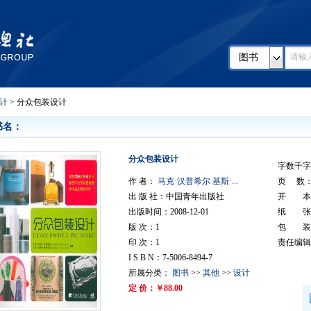
图书
计
> 分众包装设计
书名：
分众包装设计
字数千字
作 者：
马克·汉普希尔 基斯·...
页 数： 
出 版 社：中国青年出版社
开 本：
出版时间：2008-12-01
纸 张
版 次：1
包 装
印 次：1
责任编辑
I S B N：7-5006-8494-7
所属分类：
图书
>>
其他
>>
设计
定 价：￥88.00