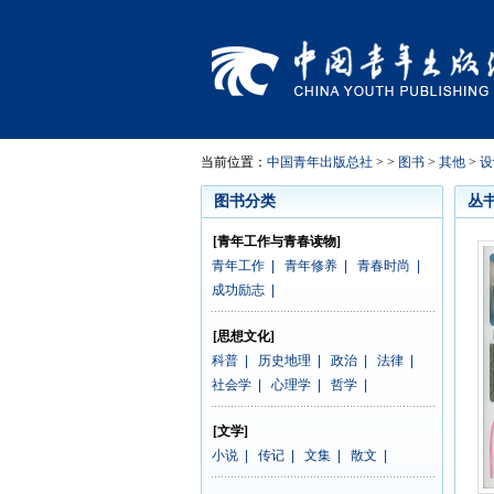
当前位置：
中国青年出版总社
> >
图书
>
其他
>
设
图书分类
丛
[青年工作与青春读物]
青年工作
|
青年修养
|
青春时尚
|
成功励志
|
[思想文化]
科普
|
历史地理
|
政治
|
法律
|
社会学
|
心理学
|
哲学
|
[文学]
小说
|
传记
|
文集
|
散文
|