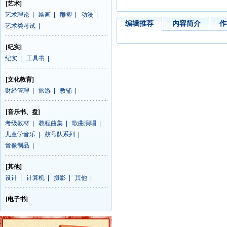
[艺术]
艺术理论
|
绘画
|
雕塑
|
动漫
|
编辑推荐
内容简介
作
艺术类考试
|
[纪实]
纪实
|
工具书
|
[文化教育]
财经管理
|
旅游
|
教辅
|
[音乐书、盘]
考级教材
|
教程曲集
|
歌曲演唱
|
儿童学音乐
|
鼓号队系列
|
音像制品
|
[其他]
设计
|
计算机
|
摄影
|
其他
|
[电子书]