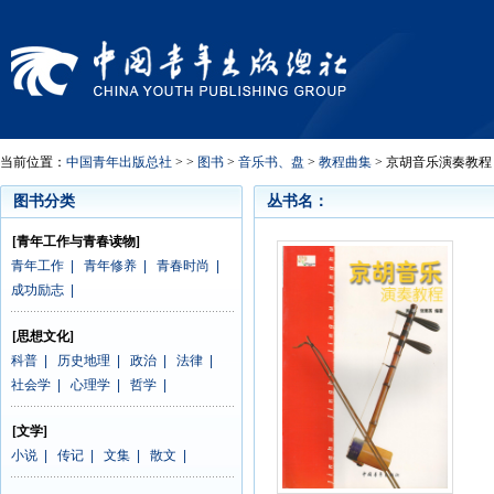
当前位置：
中国青年出版总社
> >
图书
>
音乐书、盘
>
教程曲集
> 京胡音乐演奏教程
图书分类
丛书名：
[青年工作与青春读物]
青年工作
|
青年修养
|
青春时尚
|
成功励志
|
[思想文化]
科普
|
历史地理
|
政治
|
法律
|
社会学
|
心理学
|
哲学
|
[文学]
小说
|
传记
|
文集
|
散文
|