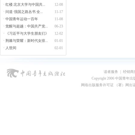
· 红楼:北京大学与中国共...
12-08
· 问道·强国之路丛书 全...
11-17
· 中国青年运动一百年
11-08
· 觉醒与超越：中国共产党...
06-23
· 《习近平与大学生朋友们》
12-02
· 荆棘与荣耀：新时代女排...
01-01
· 人世间
02-01
读者服务
|
经销商
Copyright 2006 中国青年出版总社
网络出版服务许可证 （署）网出证