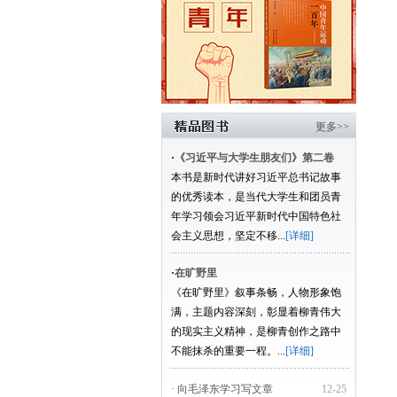
更多>>
·
《习近平与大学生朋友们》第二卷
本书是新时代讲好习近平总书记故事
的优秀读本，是当代大学生和团员青
年学习领会习近平新时代中国特色社
会主义思想，坚定不移...
[详细]
·
在旷野里
《在旷野里》叙事条畅，人物形象饱
满，主题内容深刻，彰显着柳青伟大
的现实主义精神，是柳青创作之路中
不能抹杀的重要一程。...
[详细]
· 向毛泽东学习写文章
12-25