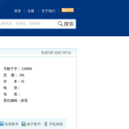
登录
|
注册
|
关于我们
|
热度0票 浏览7095次
字数千字： 220000
页 数： 166
开 本：16
纸 张：
包 装：
责任编辑：徐瑶
纸质图书
电子图书
手机阅读