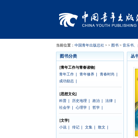
当前位置：
中国青年出版总社
> >
图书
>
音乐书、
图书分类
丛
[青年工作与青春读物]
青年工作
|
青年修养
|
青春时尚
|
成功励志
|
[思想文化]
科普
|
历史地理
|
政治
|
法律
|
社会学
|
心理学
|
哲学
|
[文学]
小说
|
传记
|
文集
|
散文
|