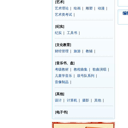
[艺术]
艺术理论
|
绘画
|
雕塑
|
动漫
|
编
艺术类考试
|
[纪实]
纪实
|
工具书
|
[文化教育]
财经管理
|
旅游
|
教辅
|
[音乐书、盘]
考级教材
|
教程曲集
|
歌曲演唱
|
儿童学音乐
|
鼓号队系列
|
音像制品
|
[其他]
设计
|
计算机
|
摄影
|
其他
|
[电子书]