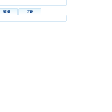
插图
讨论