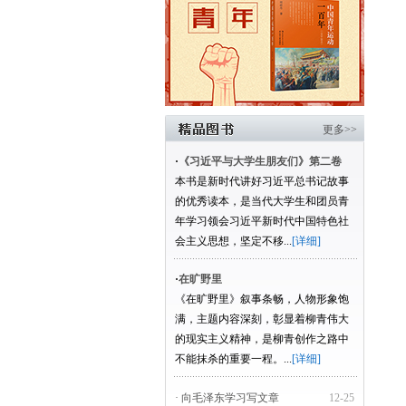
更多>>
·
《习近平与大学生朋友们》第二卷
本书是新时代讲好习近平总书记故事
的优秀读本，是当代大学生和团员青
年学习领会习近平新时代中国特色社
会主义思想，坚定不移...
[详细]
·
在旷野里
《在旷野里》叙事条畅，人物形象饱
满，主题内容深刻，彰显着柳青伟大
的现实主义精神，是柳青创作之路中
不能抹杀的重要一程。...
[详细]
· 向毛泽东学习写文章
12-25