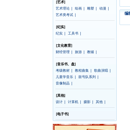
[艺术]
艺术理论
|
绘画
|
雕塑
|
动漫
|
编
艺术类考试
|
[纪实]
纪实
|
工具书
|
[文化教育]
财经管理
|
旅游
|
教辅
|
[音乐书、盘]
考级教材
|
教程曲集
|
歌曲演唱
|
儿童学音乐
|
鼓号队系列
|
音像制品
|
[其他]
设计
|
计算机
|
摄影
|
其他
|
[电子书]