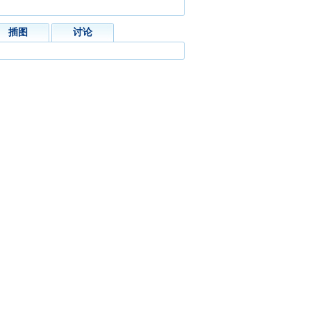
插图
讨论