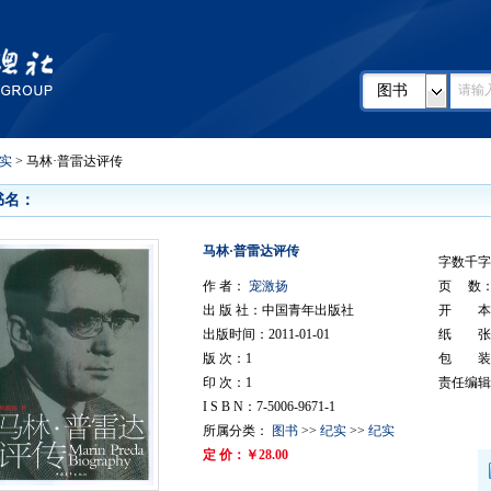
图书
实
> 马林·普雷达评传
书名：
马林·普雷达评传
字数千字：
作 者：
宠激扬
页 数
出 版 社：中国青年出版社
开 本：
出版时间：2011-01-01
纸 张
版 次：1
包 装
印 次：1
责任编辑
I S B N：7-5006-9671-1
所属分类：
图书
>>
纪实
>>
纪实
定 价：￥28.00