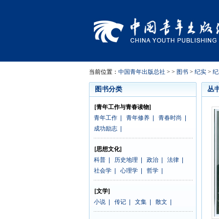
当前位置：
中国青年出版总社
> >
图书
>
纪实
>
纪
图书分类
丛
[青年工作与青春读物]
青年工作
|
青年修养
|
青春时尚
|
成功励志
|
[思想文化]
科普
|
历史地理
|
政治
|
法律
|
社会学
|
心理学
|
哲学
|
[文学]
小说
|
传记
|
文集
|
散文
|