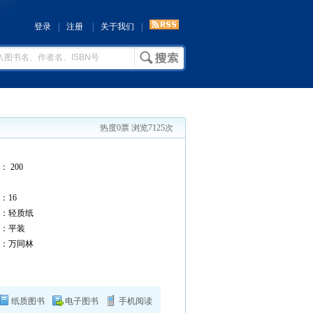
登录
|
注册
|
关于我们
|
热度0票 浏览7125次
 200
：
16
：轻质纸
：平装
：万同林
纸质图书
电子图书
手机阅读