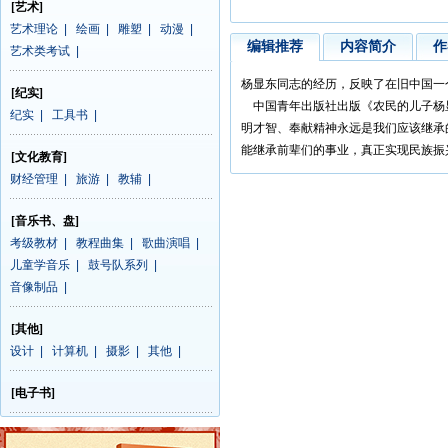
[艺术]
艺术理论
|
绘画
|
雕塑
|
动漫
|
编辑推荐
内容简介
作
艺术类考试
|
杨显东同志的经历，反映了在旧中国一
[纪实]
中国青年出版社出版《农民的儿子杨
纪实
|
工具书
|
明才智、奉献精神永远是我们应该继承
能继承前辈们的事业，真正实现民族振
[文化教育]
财经管理
|
旅游
|
教辅
|
[音乐书、盘]
考级教材
|
教程曲集
|
歌曲演唱
|
儿童学音乐
|
鼓号队系列
|
音像制品
|
[其他]
设计
|
计算机
|
摄影
|
其他
|
[电子书]