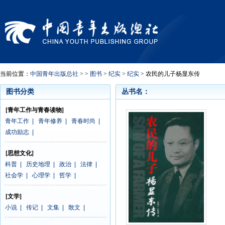
当前位置：
中国青年出版总社
> >
图书
>
纪实
>
纪实
> 农民的儿子杨显东传
图书分类
丛书名：
[青年工作与青春读物]
青年工作
|
青年修养
|
青春时尚
|
成功励志
|
[思想文化]
科普
|
历史地理
|
政治
|
法律
|
社会学
|
心理学
|
哲学
|
[文学]
小说
|
传记
|
文集
|
散文
|