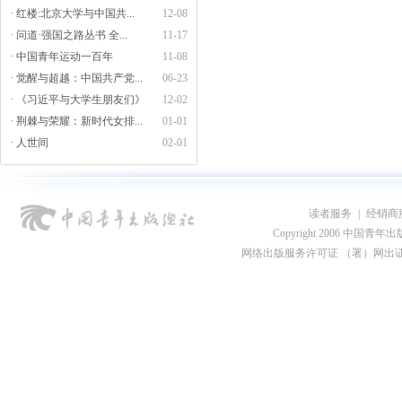
· 红楼:北京大学与中国共...
12-08
· 问道·强国之路丛书 全...
11-17
· 中国青年运动一百年
11-08
· 觉醒与超越：中国共产党...
06-23
· 《习近平与大学生朋友们》
12-02
· 荆棘与荣耀：新时代女排...
01-01
· 人世间
02-01
读者服务
|
经销商
Copyright 2006 中国青年出版总社
网络出版服务许可证 （署）网出证