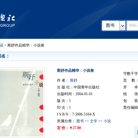
图书
说
> 斯妤作品精华：小说卷
书名：
斯妤作品精华：小说卷
字数千字：
作 者：
斯妤
页 数： 
出 版 社：中国青年出版社
开 本：
出版时间：2004-01-01
纸 张
版 次：1
包 装
印 次：1
责任编辑
I S B N：7-5006-5104-X
所属分类：
图书
>>
文学
>>
小说
定 价：￥27.00