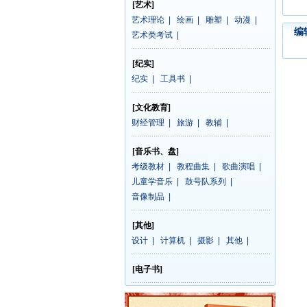
[艺术]
艺术理论
|
绘画
|
雕塑
|
动漫
|
编
艺术类考试
|
[纪实]
纪实
|
工具书
|
[文化教育]
财经管理
|
旅游
|
教辅
|
[音乐书、盘]
考级教材
|
教程曲集
|
歌曲演唱
|
儿童学音乐
|
鼓号队系列
|
音像制品
|
[其他]
设计
|
计算机
|
摄影
|
其他
|
[电子书]