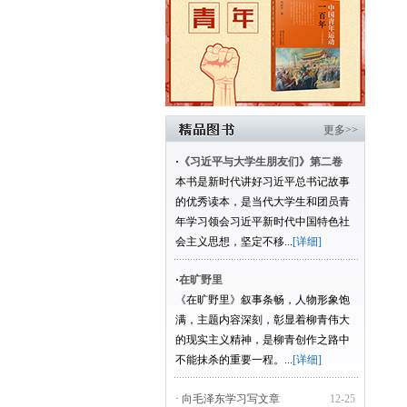
更多>>
·
《习近平与大学生朋友们》第二卷
本书是新时代讲好习近平总书记故事
的优秀读本，是当代大学生和团员青
年学习领会习近平新时代中国特色社
会主义思想，坚定不移...
[详细]
·
在旷野里
《在旷野里》叙事条畅，人物形象饱
满，主题内容深刻，彰显着柳青伟大
的现实主义精神，是柳青创作之路中
不能抹杀的重要一程。...
[详细]
· 向毛泽东学习写文章
12-25