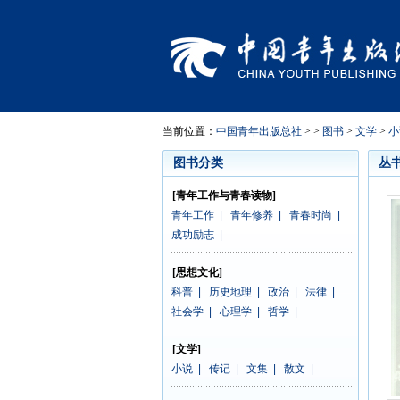
当前位置：
中国青年出版总社
> >
图书
>
文学
>
小
图书分类
丛
[青年工作与青春读物]
青年工作
|
青年修养
|
青春时尚
|
成功励志
|
[思想文化]
科普
|
历史地理
|
政治
|
法律
|
社会学
|
心理学
|
哲学
|
[文学]
小说
|
传记
|
文集
|
散文
|