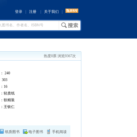
登录
|
注册
|
关于我们
|
热度0票 浏览9367次
 240
303
16
：轻质纸
：软精装
：王钦仁
纸质图书
电子图书
手机阅读