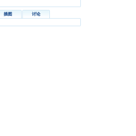
插图
讨论