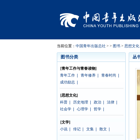
当前位置：
中国青年出版总社
> >
图书
>
思想文化
图书分类
丛
[青年工作与青春读物]
青年工作
|
青年修养
|
青春时尚
|
成功励志
|
[思想文化]
科普
|
历史地理
|
政治
|
法律
|
社会学
|
心理学
|
哲学
|
[文学]
小说
|
传记
|
文集
|
散文
|