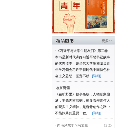
更多>>
·
《习近平与大学生朋友们》第二卷
本书是新时代讲好习近平总书记故事
的优秀读本，是当代大学生和团员青
年学习领会习近平新时代中国特色社
会主义思想，坚定不移...
[详细]
·
在旷野里
《在旷野里》叙事条畅，人物形象饱
满，主题内容深刻，彰显着柳青伟大
的现实主义精神，是柳青创作之路中
不能抹杀的重要一程。...
[详细]
· 向毛泽东学习写文章
12-25