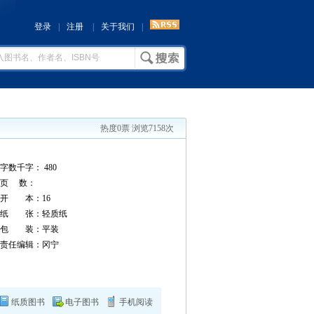
登录
|
注册
|
关于我们
|
热度0票 浏览7158次
字数千字： 480
页 数：
开 本：16
纸 张：轻质纸
包 装：平装
责任编辑：冈宁
纸质图书
电子图书
手机阅读