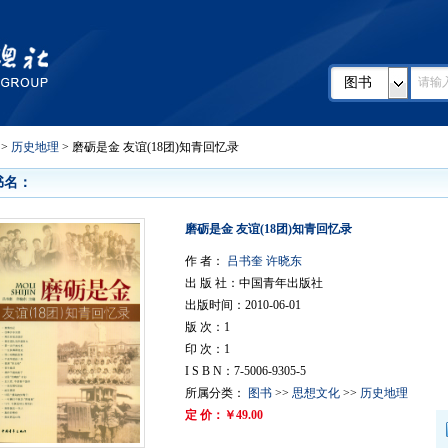
图书
>
历史地理
> 磨砺是金 友谊(18团)知青回忆录
书名：
磨砺是金 友谊(18团)知青回忆录
作 者：
吕书奎 许晓东
出 版 社：中国青年出版社
出版时间：2010-06-01
版 次：1
印 次：1
I S B N：7-5006-9305-5
所属分类：
图书
>>
思想文化
>>
历史地理
定 价：￥49.00