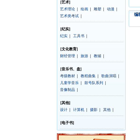
[艺术]
艺术理论
|
绘画
|
雕塑
|
动漫
|
编
艺术类考试
|
[纪实]
纪实
|
工具书
|
[文化教育]
财经管理
|
旅游
|
教辅
|
[音乐书、盘]
考级教材
|
教程曲集
|
歌曲演唱
|
儿童学音乐
|
鼓号队系列
|
音像制品
|
[其他]
设计
|
计算机
|
摄影
|
其他
|
[电子书]