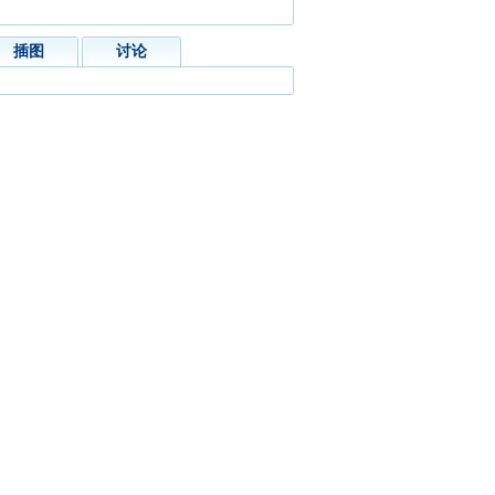
插图
讨论