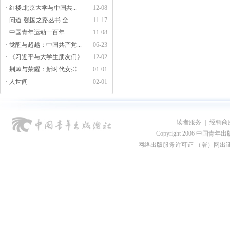
· 红楼:北京大学与中国共...
12-08
· 问道·强国之路丛书 全...
11-17
· 中国青年运动一百年
11-08
· 觉醒与超越：中国共产党...
06-23
· 《习近平与大学生朋友们》
12-02
· 荆棘与荣耀：新时代女排...
01-01
· 人世间
02-01
读者服务
|
经销商
Copyright 2006 中国青年出版总社
网络出版服务许可证 （署）网出证