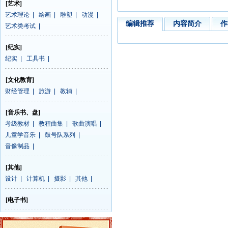
[艺术]
艺术理论
|
绘画
|
雕塑
|
动漫
|
编辑推荐
内容简介
作
艺术类考试
|
[纪实]
纪实
|
工具书
|
[文化教育]
财经管理
|
旅游
|
教辅
|
[音乐书、盘]
考级教材
|
教程曲集
|
歌曲演唱
|
儿童学音乐
|
鼓号队系列
|
音像制品
|
[其他]
设计
|
计算机
|
摄影
|
其他
|
[电子书]