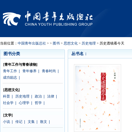
当前位置：
中国青年出版总社
> >
图书
>
思想文化
>
历史地理
> 历史透镜看今天
图书分类
丛书名：
[青年工作与青春读物]
青年工作
|
青年修养
|
青春时尚
|
成功励志
|
[思想文化]
科普
|
历史地理
|
政治
|
法律
|
社会学
|
心理学
|
哲学
|
[文学]
小说
|
传记
|
文集
|
散文
|