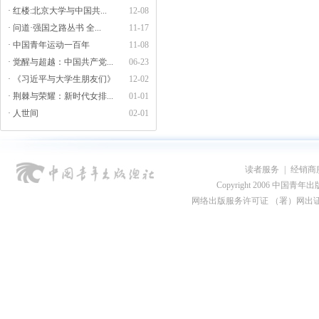
· 红楼:北京大学与中国共...
12-08
· 问道·强国之路丛书 全...
11-17
· 中国青年运动一百年
11-08
· 觉醒与超越：中国共产党...
06-23
· 《习近平与大学生朋友们》
12-02
· 荆棘与荣耀：新时代女排...
01-01
· 人世间
02-01
读者服务
|
经销商
Copyright 2006 中国青年出版总社
网络出版服务许可证 （署）网出证