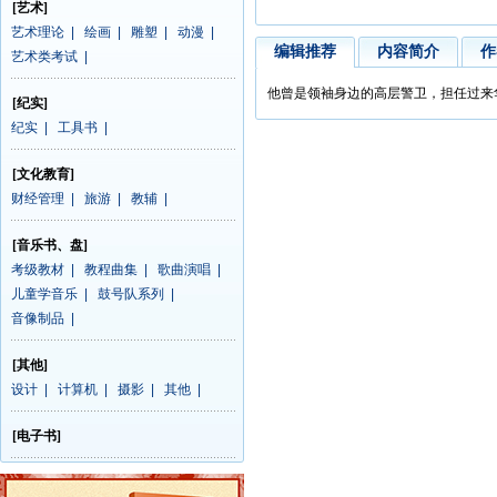
[艺术]
艺术理论
|
绘画
|
雕塑
|
动漫
|
编辑推荐
内容简介
作
艺术类考试
|
他曾是领袖身边的高层警卫，担任过来
[纪实]
纪实
|
工具书
|
[文化教育]
财经管理
|
旅游
|
教辅
|
[音乐书、盘]
考级教材
|
教程曲集
|
歌曲演唱
|
儿童学音乐
|
鼓号队系列
|
音像制品
|
[其他]
设计
|
计算机
|
摄影
|
其他
|
[电子书]