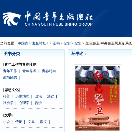
当前位置：
中国青年出版总社
> >
图书
>
纪实
>
纪实
> 红色警卫 中央警卫局原副局
图书分类
丛书名：
[青年工作与青春读物]
青年工作
|
青年修养
|
青春时尚
|
成功励志
|
[思想文化]
科普
|
历史地理
|
政治
|
法律
|
社会学
|
心理学
|
哲学
|
[文学]
小说
|
传记
|
文集
|
散文
|