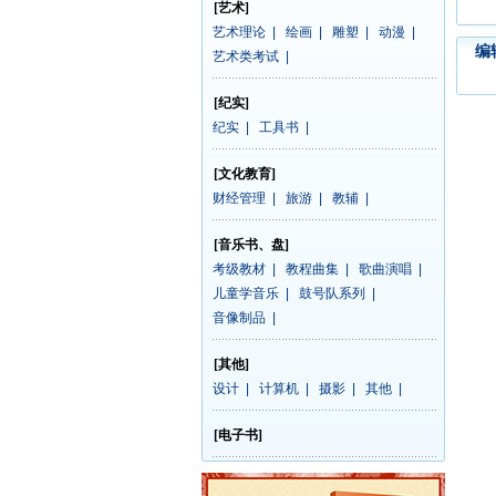
[艺术]
艺术理论
|
绘画
|
雕塑
|
动漫
|
编
艺术类考试
|
[纪实]
纪实
|
工具书
|
[文化教育]
财经管理
|
旅游
|
教辅
|
[音乐书、盘]
考级教材
|
教程曲集
|
歌曲演唱
|
儿童学音乐
|
鼓号队系列
|
音像制品
|
[其他]
设计
|
计算机
|
摄影
|
其他
|
[电子书]