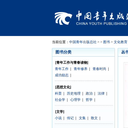
当前位置：
中国青年出版总社
> >
图书
>
文化教育
图书分类
丛
[青年工作与青春读物]
青年工作
|
青年修养
|
青春时尚
|
成功励志
|
[思想文化]
科普
|
历史地理
|
政治
|
法律
|
社会学
|
心理学
|
哲学
|
[文学]
小说
|
传记
|
文集
|
散文
|