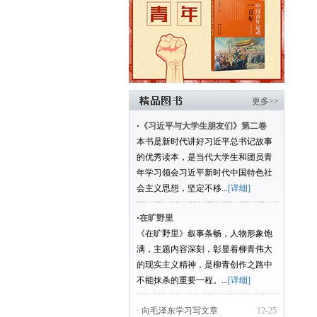
更多>>
·
《习近平与大学生朋友们》第二卷
本书是新时代讲好习近平总书记故事
的优秀读本，是当代大学生和团员青
年学习领会习近平新时代中国特色社
会主义思想，坚定不移...
[详细]
·
在旷野里
《在旷野里》叙事条畅，人物形象饱
满，主题内容深刻，彰显着柳青伟大
的现实主义精神，是柳青创作之路中
不能抹杀的重要一程。...
[详细]
· 向毛泽东学习写文章
12-25