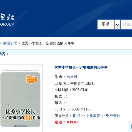
图书
>
财经管理
> 优秀小学校长一定要知道的30件事
书名：
优秀小学校长一定要知道的30件事
作 者：
刘永胜
出 版 社：中国青年出版社
出版时间：2007-05-01
版 次：1
印 次：1
I S B N：7-5006-7411-5
所属分类：
图书
>>
文化教育
>>
财经管理
定 价：￥19.00