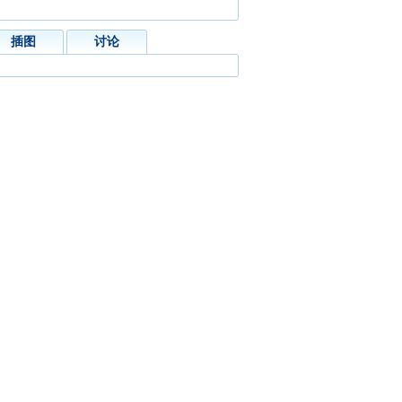
插图
讨论