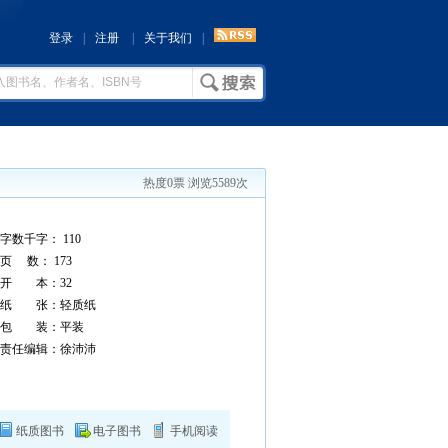
登录
|
注册
|
关于我们
|
热度0票 浏览5589次
字数千字： 110
页 数： 173
开 本：32
纸 张：轻质纸
包 装：平装
责任编辑：徐沛沛
纸质图书
电子图书
手机阅读