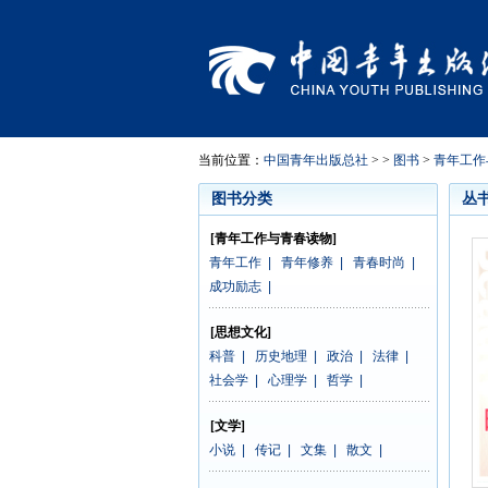
当前位置：
中国青年出版总社
> >
图书
>
青年工作
图书分类
丛
[青年工作与青春读物]
青年工作
|
青年修养
|
青春时尚
|
成功励志
|
[思想文化]
科普
|
历史地理
|
政治
|
法律
|
社会学
|
心理学
|
哲学
|
[文学]
小说
|
传记
|
文集
|
散文
|