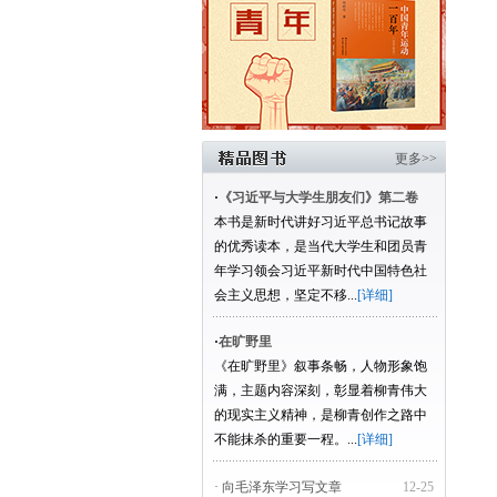
更多>>
·
《习近平与大学生朋友们》第二卷
本书是新时代讲好习近平总书记故事
的优秀读本，是当代大学生和团员青
年学习领会习近平新时代中国特色社
会主义思想，坚定不移...
[详细]
·
在旷野里
《在旷野里》叙事条畅，人物形象饱
满，主题内容深刻，彰显着柳青伟大
的现实主义精神，是柳青创作之路中
不能抹杀的重要一程。...
[详细]
· 向毛泽东学习写文章
12-25