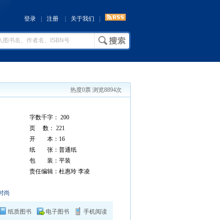
登录
|
注册
|
关于我们
|
热度0票 浏览8894次
字数千字： 200
页 数： 221
开 本：16
纸 张：普通纸
包 装：平装
责任编辑：杜惠玲 李凌
时尚
纸质图书
电子图书
手机阅读