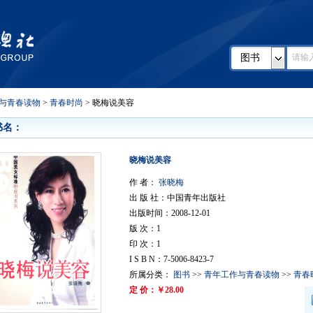
图书
与青春读物
>
青春时尚
> 晓梅说美容
书名：
晓梅说美容
作 者：
张晓梅
出 版 社：中国青年出版社
出版时间：2008-12-01
版 次：1
印 次：1
I S B N：7-5006-8423-7
所属分类：
图书
>>
青年工作与青春读物
>>
青春
定 价：￥28.00