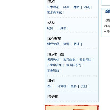
[艺术]
艺术理论
|
绘画
|
雕塑
|
动漫
|
编
艺术类考试
|
《晓
[纪实]
内涵
纪实
|
工具书
|
甲等
[文化教育]
财经管理
|
旅游
|
教辅
|
[音乐书、盘]
考级教材
|
教程曲集
|
歌曲演唱
|
儿童学音乐
|
鼓号队系列
|
音像制品
|
[其他]
设计
|
计算机
|
摄影
|
其他
|
[电子书]