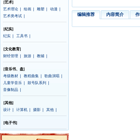
[艺术]
艺术理论
|
绘画
|
雕塑
|
动漫
|
编辑推荐
内容简介
作
艺术类考试
|
[纪实]
纪实
|
工具书
|
[文化教育]
财经管理
|
旅游
|
教辅
|
[音乐书、盘]
考级教材
|
教程曲集
|
歌曲演唱
|
儿童学音乐
|
鼓号队系列
|
音像制品
|
[其他]
设计
|
计算机
|
摄影
|
其他
|
[电子书]