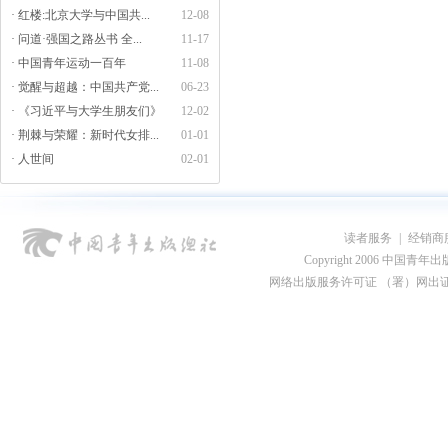
· 红楼:北京大学与中国共...
12-08
· 问道·强国之路丛书 全...
11-17
· 中国青年运动一百年
11-08
· 觉醒与超越：中国共产党...
06-23
· 《习近平与大学生朋友们》
12-02
· 荆棘与荣耀：新时代女排...
01-01
· 人世间
02-01
读者服务
|
经销商
Copyright 2006 中国青年出版总社
网络出版服务许可证 （署）网出证