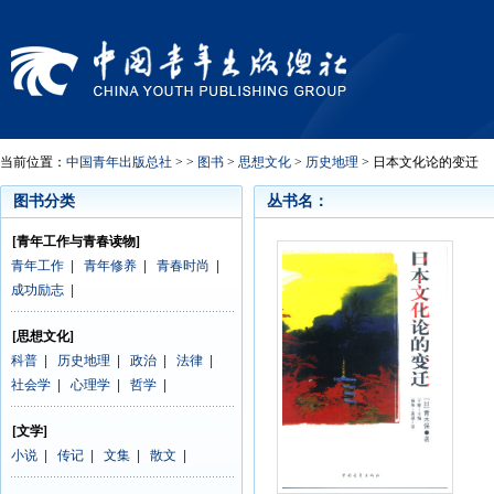
当前位置：
中国青年出版总社
> >
图书
>
思想文化
>
历史地理
> 日本文化论的变迁
图书分类
丛书名：
[青年工作与青春读物]
青年工作
|
青年修养
|
青春时尚
|
成功励志
|
[思想文化]
科普
|
历史地理
|
政治
|
法律
|
社会学
|
心理学
|
哲学
|
[文学]
小说
|
传记
|
文集
|
散文
|