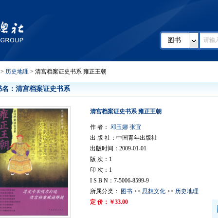
图书
>
历史地理
> 清宫档案证史书系 雍正王朝
书名：清宫档案证史书系
清宫档案证史书系 雍正王朝
作 者：
邓玉娜 张宜
出 版 社：中国青年出版社
出版时间：2009-01-01
版 次：1
印 次：1
I S B N：7-5006-8599-9
所属分类：
图书
>>
思想文化
>>
历史地理
定 价：￥33.00