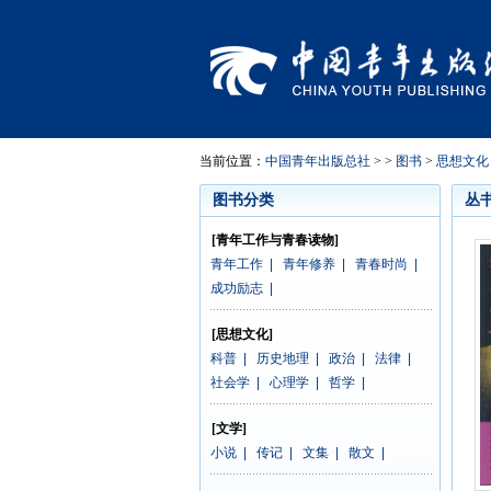
当前位置：
中国青年出版总社
> >
图书
>
思想文化
图书分类
丛
[青年工作与青春读物]
青年工作
|
青年修养
|
青春时尚
|
成功励志
|
[思想文化]
科普
|
历史地理
|
政治
|
法律
|
社会学
|
心理学
|
哲学
|
[文学]
小说
|
传记
|
文集
|
散文
|