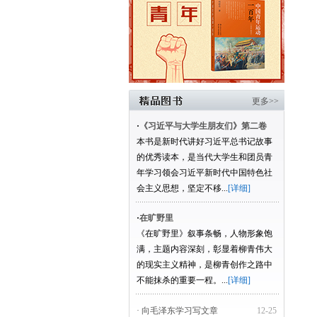
更多>>
·
《习近平与大学生朋友们》第二卷
本书是新时代讲好习近平总书记故事
的优秀读本，是当代大学生和团员青
年学习领会习近平新时代中国特色社
会主义思想，坚定不移...
[详细]
·
在旷野里
《在旷野里》叙事条畅，人物形象饱
满，主题内容深刻，彰显着柳青伟大
的现实主义精神，是柳青创作之路中
不能抹杀的重要一程。...
[详细]
· 向毛泽东学习写文章
12-25