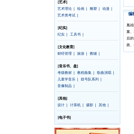
[艺术]
艺术理论
|
绘画
|
雕塑
|
动漫
|
编
艺术类考试
|
胤祯
[纪实]
案、
纪实
|
工具书
|
后的
政、
[文化教育]
财经管理
|
旅游
|
教辅
|
[音乐书、盘]
考级教材
|
教程曲集
|
歌曲演唱
|
儿童学音乐
|
鼓号队系列
|
音像制品
|
[其他]
设计
|
计算机
|
摄影
|
其他
|
[电子书]