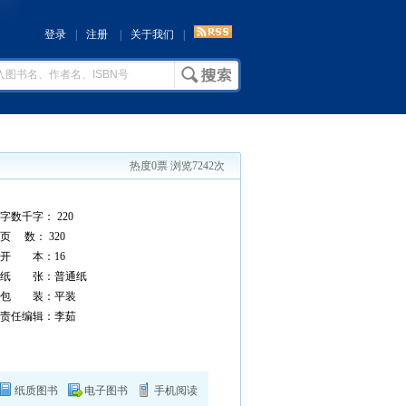
登录
|
注册
|
关于我们
|
热度0票 浏览7242次
字数千字： 220
页 数： 320
开 本：16
纸 张：普通纸
包 装：平装
责任编辑：李茹
纸质图书
电子图书
手机阅读