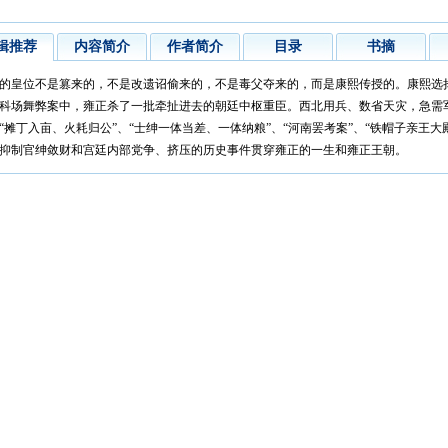
辑推荐
内容简介
作者简介
目录
书摘
的皇位不是篡来的，不是改遗诏偷来的，不是毒父夺来的，而是康熙传授的。康熙选
科场舞弊案中，雍正杀了一批牵扯进去的朝廷中枢重臣。西北用兵、数省天灾，急需
“摊丁入亩、火耗归公”、“士绅一体当差、一体纳粮”、“河南罢考案”、“铁帽子亲王大
抑制官绅敛财和宫廷内部党争、挤压的历史事件贯穿雍正的一生和雍正王朝。