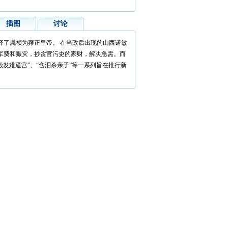
插图
讨论
择了胤祯为雍正皇帝。 在当政后出现的山西诺敏
军费和赈灾，抄贪官污吏的家财，解决急需。而
殿发难逼宫”、“含泪杀亲子”等一系列旨在推行新