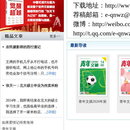
下载地址：http://www.
荐稿邮箱：e-qnwz@q
微博：http://weibo.c
http://t.qq.com/e-qnw
更多>>
最新导读
农民摄影师的西行漫记
王搏的手机几乎从不打电话，也不
接听电话。网上他公布的手机号码
旁也会加个括号注明：只...
[详细]
张天一：北大硕士毕业为何卖米粉
2014年，我即将结束在北大的硕士
青年文摘2026年第
青年文
学习生涯，也面临着毕业的选择，
14期
13期
我选择了开一家米粉店。...
[详细]
·如果爱情记得青海湖
·青年文摘