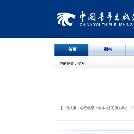
首页
图书
你的位置：搜索
[]
听故事，学五线谱：绘本+练习册
(
胡胡
，201