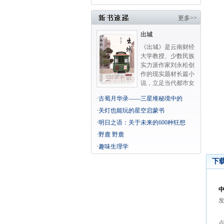
更多>>
出城
《出城》是云南财经
大学教授、少数民族
实力派作家刘永松创
作的现实题材长篇小
说，立足当代都市女
性...
·
古蜀月华录——三星堆秘境中的
·
关灯也能玩的星空启蒙书
·
明日之语：关于未来的600种狂想
·
野鹿 野鹿
·
趣味生理学
下
中
发