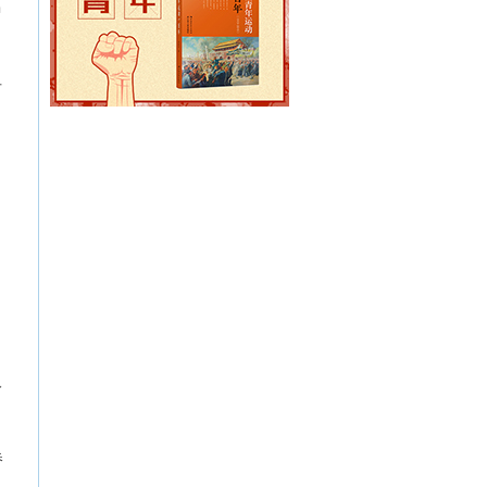
中
可
人
桥