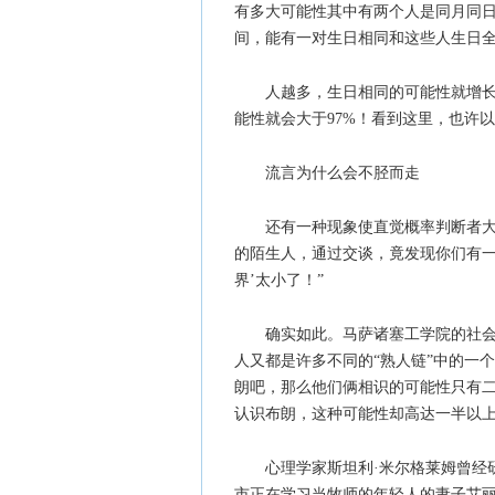
有多大可能性其中有两个人是同月同日
间，能有一对生日相同和这些人生日
人越多，生日相同的可能性就增长
能性就会大于97%！看到这里，也许
流言为什么会不胫而走
还有一种现象使直觉概率判断者大
的陌生人，通过交谈，竟发现你们有一
界’太小了！”
确实如此。马萨诸塞工学院的社会
人又都是许多不同的“熟人链”中的一
朗吧，那么他们俩相识的可能性只有
认识布朗，这种可能性却高达一半以
心理学家斯坦利·米尔格莱姆曾经
市正在学习当牧师的年轻人的妻子艾丽