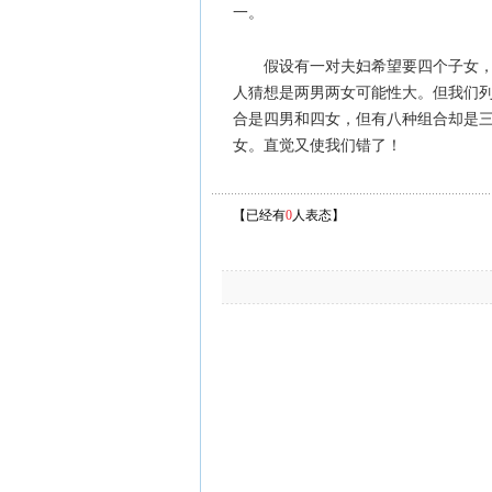
一。
假设有一对夫妇希望要四个子女
人猜想是两男两女可能性大。但我们列
合是四男和四女，但有八种组合却是
女。直觉又使我们错了！
【已经有
0
人表态】