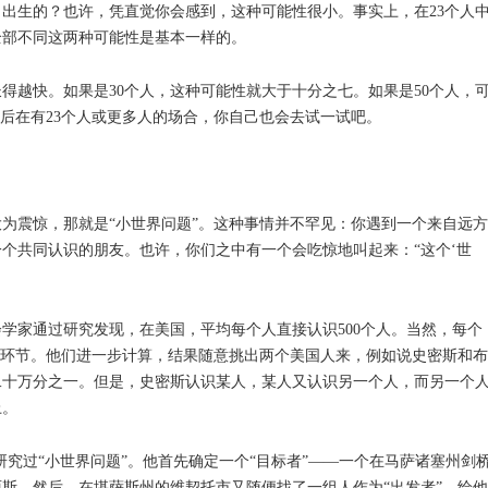
出生的？也许，凭直觉你会感到，这种可能性很小。事实上，在23个人
全部不同这两种可能性是基本一样的。
得越快。如果是30个人，这种可能性就大于十分之七。如果是50个人，
以后在有23个人或更多人的场合，你自己也会去试一试吧。
为震惊，那就是“小世界问题”。这种事情并不罕见：你遇到一个来自远方
个共同认识的朋友。也许，你们之中有一个会吃惊地叫起来：“这个‘世
学家通过研究发现，在美国，平均每个人直接认识500个人。当然，每个
个环节。他们进一步计算，结果随意挑出两个美国人来，例如说史密斯和布
二十万分之一。但是，史密斯认识某人，某人又认识另一个人，而另一个
上。
研究过“小世界问题”。他首先确定一个“目标者”——一个在马萨诸塞州剑
斯。然后，在堪萨斯州的维契托市又随便找了一组人作为“出发者”，给他