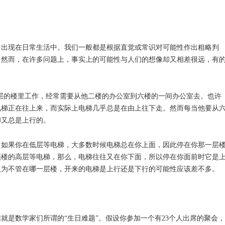
常出现在日常生活中。我们一般都是根据直觉或常识对可能性作出粗略判
。然而，在许多问题上，事实上的可能性与人们的想像却又相差很远，有
层的楼里工作，经常需要从他二楼的办公室到六楼的一间办公室去。也许
电梯正在往上来，而实际上电梯几乎总是在由上往下走。然而每当他要从
却又总是上行的。
：如果你在低层等电梯，大多数时候电梯总在你上面，因此停在你那一层
顶楼的高层等电梯，那么，电梯往往又在你下面，所以停在你面前时它是
认为不管在哪一层楼，开来的电梯是上行还是下行的可能性应该差不多。
就是数学家们所谓的“生日难题”。假设你参加一个有23个人出席的聚会，