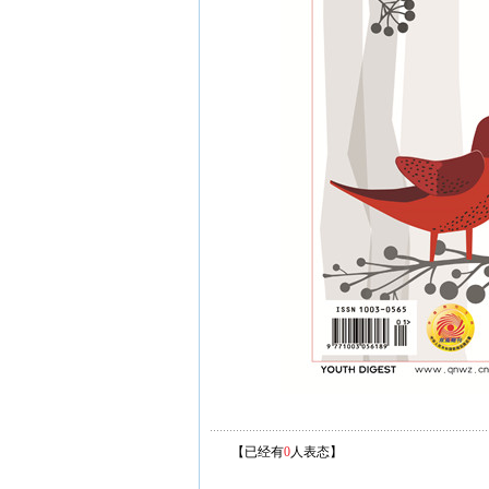
【已经有
0
人表态】