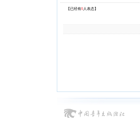
【已经有
0
人表态】