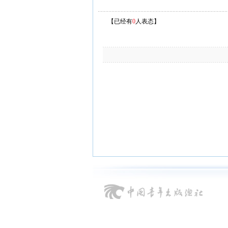
【已经有
0
人表态】