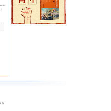
]
04号