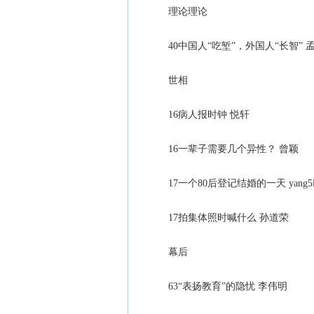
理论理论
40中国人“吃堑”，外国人“长智” 
世相
16病人报时钟 悦轩
16一辈子需要几个异性？ 曾颖
17一个80后登记结婚的一天 yang5l
17拍集体照时喊什么 孙道荣
幕后
63“表扬教育”的隐忧 李伟明