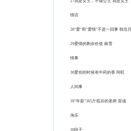
27我是女王，不做公主 我是女王
情话
28“爱”和“爱情”不是一回事 韩浩
29爱情的剩余价值 南雪
情事
30爱你的时候有中药的香 阿旺
人间事
18“年薪”365斤苞谷的老师 雷成
淘乐
20段子