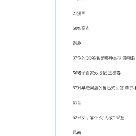
21漫画
50智高点
谐趣
37你的QQ签名是哪种类型 颜朝胜
56诸子百家炒股记 王德春
57对早恋问题的鲁迅式回答 李弗
影音
52丑女，靠什么“无敌” 采意
风尚