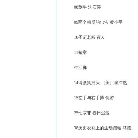
08剽牛 沈石溪
09两个相反的忠告 黄小平
10圣诞老板 夜X
11短章
生活禅
14请微笑摇头 ［美］崔沛然
15左手与右手搏 优游
25七宗罪 春日迟迟
38历史衣袂上的生动褶皱 马德