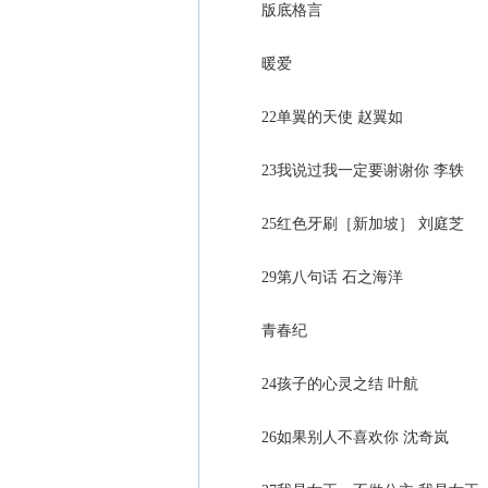
版底格言
暖爱
22单翼的天使 赵翼如
23我说过我一定要谢谢你 李轶
25红色牙刷［新加坡］ 刘庭芝
29第八句话 石之海洋
青春纪
24孩子的心灵之结 叶航
26如果别人不喜欢你 沈奇岚