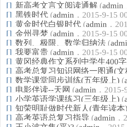
[]
新高考文言文阅读通解
(
admin
00)
[]
黑铁时代
(
admin
，2015-9-15 00
[]
黄金时代白银时代
(
admin
，2015
[]
金州寻梦
(
admin
，2015-9-15 00
[]
数列、极限、数学归纳法
(
adm
[]
我要富贵
(
admin
，2015-9-15 00
[]
黄冈经典作文系列中学生400
[]
高考总复习知识网络一图通(文
[]
数学课堂同步训练(五年级上)
(
[]
电影伴读--天网
(
admin
，2015-9
[]
小学英语学课练习(三年级上)
(
[]
知荣明耻做时代新人(青年读本
[]
高考英语总复习指导
(
admin
，20