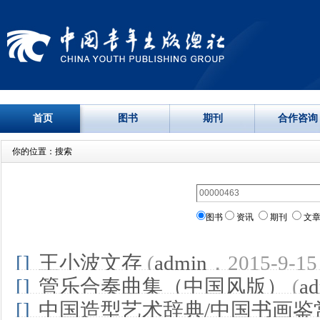
首页
图书
期刊
合作咨询
你的位置：搜索
图书
资讯
期刊
文
[]
王小波文存
(
admin
，2015-9-15 
[]
管乐合奏曲集（中国风版）
(
a
[]
中国造型艺术辞典/中国书画鉴