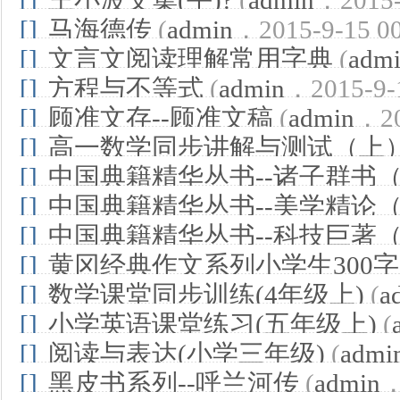
[]
王小波文集(平)?
(
admin
，2015-
[]
马海德传
(
admin
，2015-9-15 00
[]
文言文阅读理解常用字典
(
adm
[]
方程与不等式
(
admin
，2015-9-1
[]
顾准文存--顾准文稿
(
admin
，20
[]
高一数学同步讲解与测试（上
[]
中国典籍精华丛书--诸子群书
[]
中国典籍精华丛书--美学精论（
[]
中国典籍精华丛书--科技巨著
[]
黄冈经典作文系列小学生300
[]
数学课堂同步训练(4年级上)
(
a
[]
小学英语课堂练习(五年级上)
(
[]
阅读与表达(小学三年级)
(
admi
[]
黑皮书系列--呼兰河传
(
admin
，