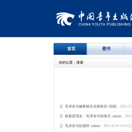
首页
图书
你的位置：搜索
[]
毛泽东与赫鲁晓夫决裂前后
(
胡胡
，2013-12-
[]
跟着真理走：毛泽东与张闻天
(
admin
，2013-
[]
毛泽东与彭德怀
(
admin
，2011-6-10 14:55:22