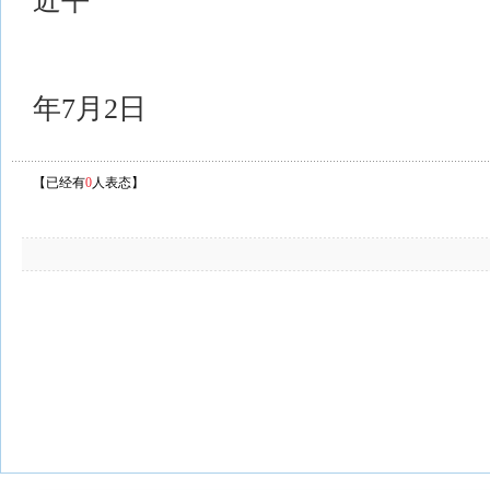
近平
20
年7月2日
【已经有
0
人表态】