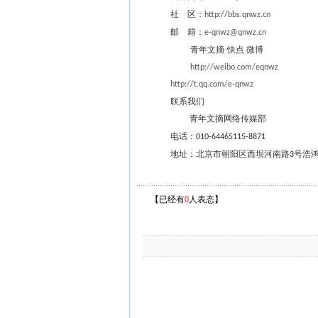
社
区：
http://bbs.qnwz.cn
邮
箱：
e-qnwz@qnwz.cn
青年文摘·快点
微博
http://weibo.com/eqnwz
http://t.qq.com/e-qnwz
联系我们
青年文摘网络传媒部
电话：
010-64465115-8871
地址：北京市朝阳区西坝河南路
号浩
3
【已经有
0
人表态】