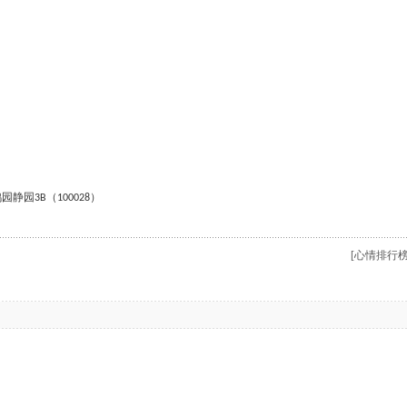
鸿园静园
（
）
3B
100028
[心情排行榜