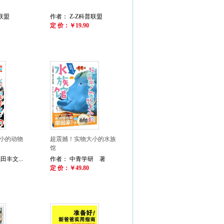
联盟
作者： Z-Z科普联盟
定 价：￥19.90
小的动物
超震撼！实物大小的水族
馆
丰文...
作者： 中青学研 著
定 价：￥49.80