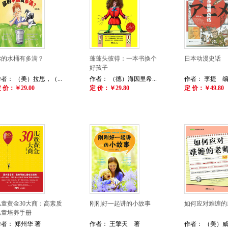
你的水桶有多满？
蓬蓬头彼得：一本书换个
日本动漫史话
好孩子
者： （美）拉思，（...
作者： （德）海因里希...
作者： 李捷 
 价：￥29.00
定 价：￥29.80
定 价：￥49.80
儿童黄金30大商：高素质
刚刚好一起讲的小故事
如何应对难缠的
儿童培养手册
者： 郑州华 著
作者： 王擎天 著
作者： （美）威特