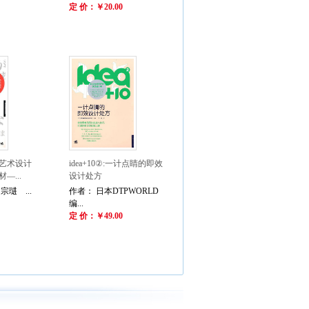
定 价：￥20.00
艺术设计
idea+10②:一计点睛的即效
—...
设计处方
琎 ...
作者： 日本DTPWORLD
编...
定 价：￥49.00