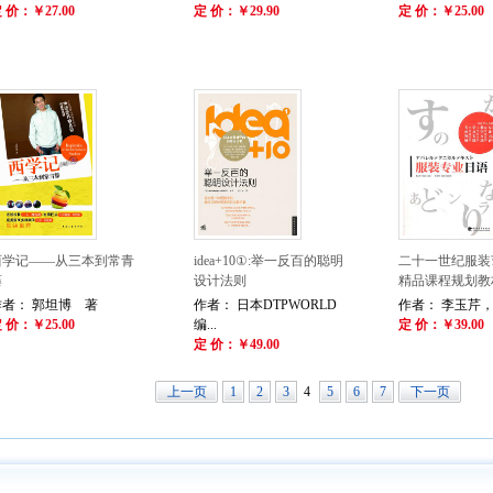
 价：￥27.00
定 价：￥29.90
定 价：￥25.00
西学记——从三本到常青
idea+10①:举一反百的聪明
二十一世纪服装
藤
设计法则
精品课程规划教材
作者： 郭坦博 著
作者： 日本DTPWORLD
作者： 李玉芹，宗
 价：￥25.00
编...
定 价：￥39.00
定 价：￥49.00
上一页
1
2
3
4
5
6
7
下一页