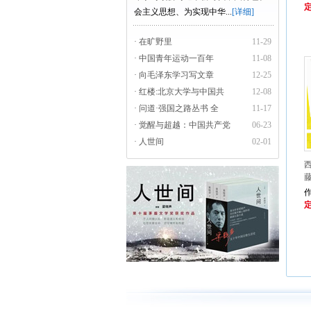
定
会主义思想、为实现中华...
[详细]
· 在旷野里
11-29
· 中国青年运动一百年
11-08
· 向毛泽东学习写文章
12-25
· 红楼:北京大学与中国共
12-08
· 问道·强国之路丛书 全
11-17
· 觉醒与超越：中国共产党
06-23
· 人世间
02-01
定