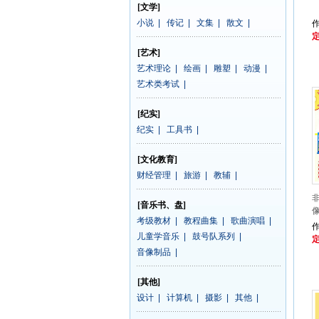
[文学]
小说
|
传记
|
文集
|
散文
|
作
定
[艺术]
艺术理论
|
绘画
|
雕塑
|
动漫
|
艺术类考试
|
[纪实]
纪实
|
工具书
|
[文化教育]
财经管理
|
旅游
|
教辅
|
非
[音乐书、盘]
考级教材
|
教程曲集
|
歌曲演唱
|
作
儿童学音乐
|
鼓号队系列
|
定
音像制品
|
[其他]
设计
|
计算机
|
摄影
|
其他
|