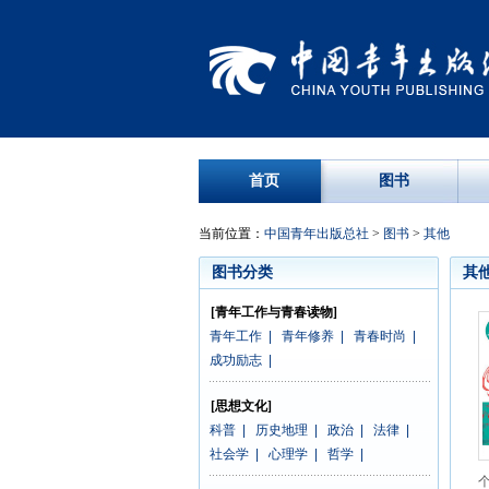
首页
图书
当前位置：
中国青年出版总社
>
图书
>
其他
图书分类
其
[青年工作与青春读物]
青年工作
|
青年修养
|
青春时尚
|
成功励志
|
[思想文化]
科普
|
历史地理
|
政治
|
法律
|
社会学
|
心理学
|
哲学
|