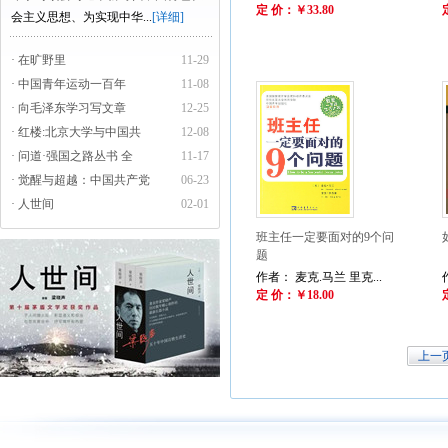
定 价：￥33.80
会主义思想、为实现中华...
[详细]
· 在旷野里
11-29
· 中国青年运动一百年
11-08
· 向毛泽东学习写文章
12-25
· 红楼:北京大学与中国共
12-08
· 问道·强国之路丛书 全
11-17
· 觉醒与超越：中国共产党
06-23
· 人世间
02-01
班主任一定要面对的9个问
题
作者： 麦克.马兰 里克...
定 价：￥18.00
上一