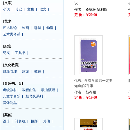
[文学]
议
小说
|
传记
|
文集
|
散文
|
作者： 桑德拉 哈利斯
定 价：￥20.00
[艺术]
艺术理论
|
绘画
|
雕塑
|
动漫
|
艺术类考试
|
[纪实]
纪实
|
工具书
|
[文化教育]
财经管理
|
旅游
|
教辅
|
优秀小学数学教师一定要
[音乐书、盘]
知道的7件事
考级教材
|
教程曲集
|
歌曲演唱
|
作者： 范存丽
儿童学音乐
|
鼓号队系列
|
定 价：￥19.00
音像制品
|
[其他]
设计
|
计算机
|
摄影
|
其他
|