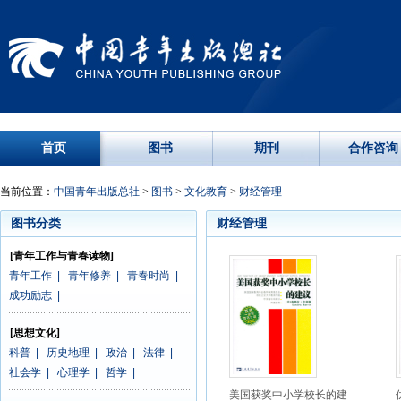
首页
图书
期刊
合作咨询
当前位置：
中国青年出版总社
>
图书
>
文化教育
>
财经管理
图书分类
财经管理
[青年工作与青春读物]
青年工作
|
青年修养
|
青春时尚
|
成功励志
|
[思想文化]
科普
|
历史地理
|
政治
|
法律
|
社会学
|
心理学
|
哲学
|
美国获奖中小学校长的建