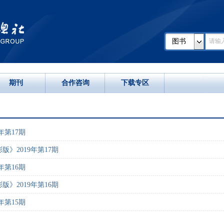
图书
期刊
合作咨询
下载专区
年第17期
版》2019年第17期
年第16期
版》2019年第16期
年第15期