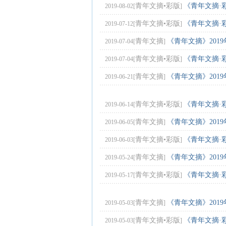
青年文摘•彩版
《青年文摘·彩
2019-08-02[
]
青年文摘•彩版
《青年文摘·彩
2019-07-12[
]
青年文摘
《青年文摘》2019
2019-07-04[
]
青年文摘•彩版
《青年文摘·彩
2019-07-04[
]
青年文摘
《青年文摘》2019
2019-06-21[
]
青年文摘•彩版
《青年文摘·彩
2019-06-14[
]
青年文摘
《青年文摘》2019
2019-06-05[
]
青年文摘•彩版
《青年文摘·彩
2019-06-03[
]
青年文摘
《青年文摘》2019
2019-05-24[
]
青年文摘•彩版
《青年文摘·彩
2019-05-17[
]
青年文摘
《青年文摘》2019
2019-05-03[
]
青年文摘•彩版
《青年文摘·彩
2019-05-03[
]