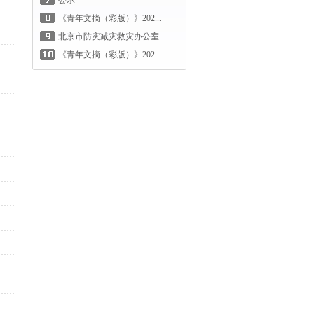
公示
《青年文摘（彩版）》202...
北京市防灾减灾救灾办公室...
《青年文摘（彩版）》202...