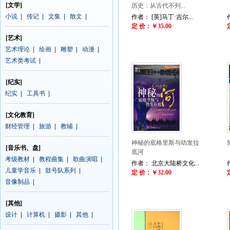
[文学]
历史：从古代不列...
小说
|
传记
|
文集
|
散文
|
作者： [英]马丁·吉尔...
定 价：￥35.00
[艺术]
艺术理论
|
绘画
|
雕塑
|
动漫
|
艺术类考试
|
[纪实]
纪实
|
工具书
|
[文化教育]
财经管理
|
旅游
|
教辅
|
神秘的底格里斯与幼发拉
[音乐书、盘]
底河
考级教材
|
教程曲集
|
歌曲演唱
|
作者： 北京大陆桥文化...
儿童学音乐
|
鼓号队系列
|
定 价：￥32.00
音像制品
|
[其他]
设计
|
计算机
|
摄影
|
其他
|