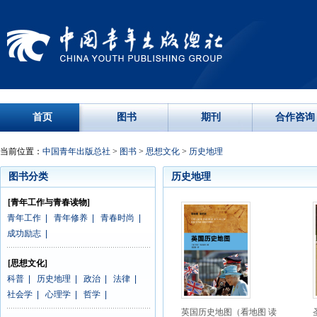
首页
图书
期刊
合作咨询
当前位置：
中国青年出版总社
>
图书
>
思想文化
>
历史地理
图书分类
历史地理
[青年工作与青春读物]
青年工作
|
青年修养
|
青春时尚
|
成功励志
|
[思想文化]
科普
|
历史地理
|
政治
|
法律
|
社会学
|
心理学
|
哲学
|
英国历史地图（看地图 读