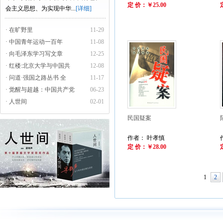
定 价：￥25.00
会主义思想、为实现中华...
[详细]
· 在旷野里
11-29
· 中国青年运动一百年
11-08
· 向毛泽东学习写文章
12-25
· 红楼:北京大学与中国共
12-08
· 问道·强国之路丛书 全
11-17
· 觉醒与超越：中国共产党
06-23
· 人世间
02-01
民国疑案
作者： 叶孝慎
定 价：￥28.00
1
2