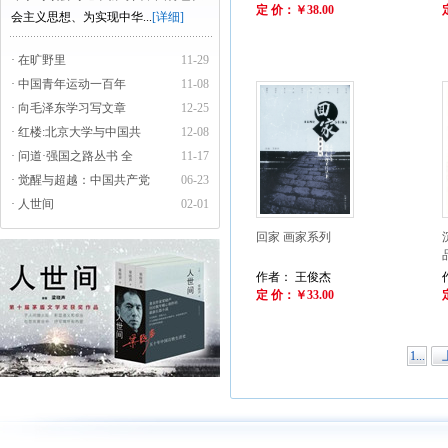
定 价：￥38.00
会主义思想、为实现中华...
[详细]
· 在旷野里
11-29
· 中国青年运动一百年
11-08
· 向毛泽东学习写文章
12-25
· 红楼:北京大学与中国共
12-08
· 问道·强国之路丛书 全
11-17
· 觉醒与超越：中国共产党
06-23
· 人世间
02-01
回家 画家系列
作者： 王俊杰
定 价：￥33.00
1...
下一