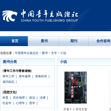
首页
图书
期刊
合作咨询
当前位置：
中国青年出版总社
>
图书
>
文学
>
小说
图书分类
小说
[青年工作与青春读物]
青年工作
|
青年修养
|
青春时尚
|
成功励志
|
[思想文化]
科普
|
历史地理
|
政治
|
法律
|
社会学
|
心理学
|
哲学
|
开着Ｆ１寻找天使