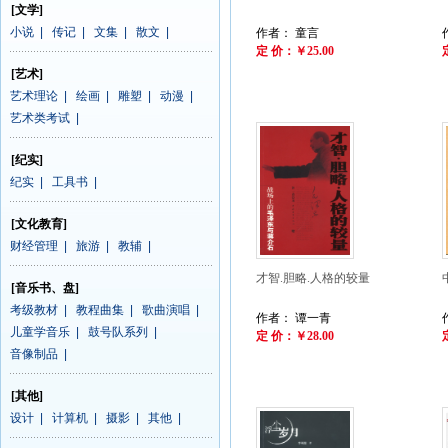
[文学]
小说
|
传记
|
文集
|
散文
|
作者： 童言
定 价：￥25.00
[艺术]
艺术理论
|
绘画
|
雕塑
|
动漫
|
艺术类考试
|
[纪实]
纪实
|
工具书
|
[文化教育]
财经管理
|
旅游
|
教辅
|
才智.胆略.人格的较量
[音乐书、盘]
考级教材
|
教程曲集
|
歌曲演唱
|
作者： 谭一青
儿童学音乐
|
鼓号队系列
|
定 价：￥28.00
音像制品
|
[其他]
设计
|
计算机
|
摄影
|
其他
|