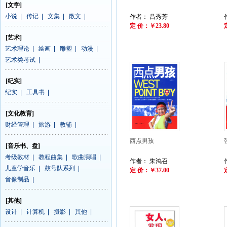
[文学]
小说
|
传记
|
文集
|
散文
|
作者： 吕秀芳
定 价：￥23.80
[艺术]
艺术理论
|
绘画
|
雕塑
|
动漫
|
艺术类考试
|
[纪实]
纪实
|
工具书
|
[文化教育]
财经管理
|
旅游
|
教辅
|
西点男孩
[音乐书、盘]
考级教材
|
教程曲集
|
歌曲演唱
|
作者： 朱鸿召
儿童学音乐
|
鼓号队系列
|
定 价：￥37.00
音像制品
|
[其他]
设计
|
计算机
|
摄影
|
其他
|