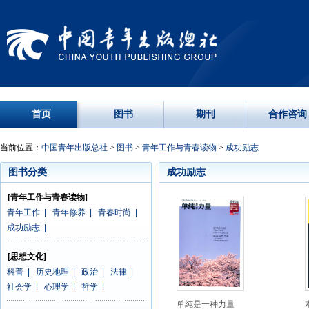
首页
图书
期刊
合作咨询
当前位置：
中国青年出版总社
>
图书
>
青年工作与青春读物
>
成功励志
图书分类
成功励志
[青年工作与青春读物]
青年工作
|
青年修养
|
青春时尚
|
成功励志
|
[思想文化]
科普
|
历史地理
|
政治
|
法律
|
社会学
|
心理学
|
哲学
|
单纯是一种力量