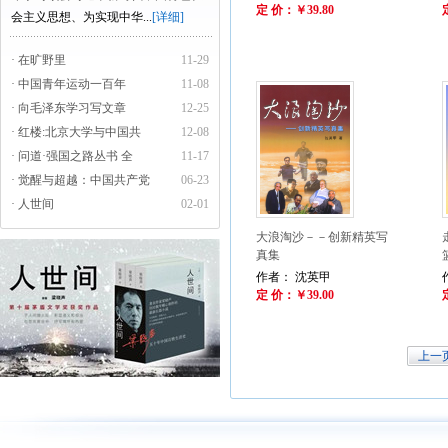
定 价：￥39.80
会主义思想、为实现中华...
[详细]
· 在旷野里
11-29
· 中国青年运动一百年
11-08
· 向毛泽东学习写文章
12-25
· 红楼:北京大学与中国共
12-08
· 问道·强国之路丛书 全
11-17
· 觉醒与超越：中国共产党
06-23
· 人世间
02-01
大浪淘沙－－创新精英写
真集
作者： 沈英甲
定 价：￥39.00
上一