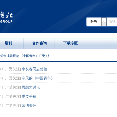
图书
期刊
合作咨询
下载专区
报党刊成就展览 《中国青年》广受关注
年》广受关注
李长春同志贺信
]
年》广受关注
今天的《中国青年》
]
年》广受关注
思想大讨论
]
年》广受关注
重要手稿
]
年》广受关注
亲切关怀
]