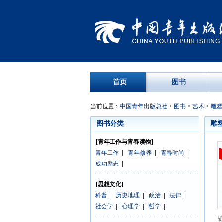
首页
图书
当前位置：
中国青年出版总社
>
图书
>
艺术
>
雕
图书分类
雕
[青年工作与青春读物]
青年工作
|
青年修养
|
青春时尚
|
成功励志
|
[思想文化]
科普
|
历史地理
|
政治
|
法律
|
社会学
|
心理学
|
哲学
|