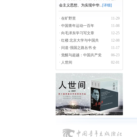
会主义思想、为实现中华...
[详细]
· 在旷野里
11-29
· 中国青年运动一百年
11-08
· 向毛泽东学习写文章
12-25
· 红楼:北京大学与中国共
12-08
· 问道·强国之路丛书 全
11-17
· 觉醒与超越：中国共产党
06-23
· 人世间
02-01