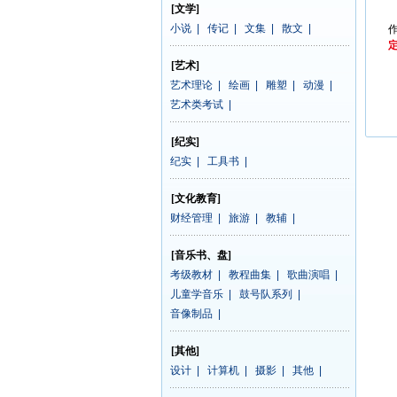
[文学]
小说
|
传记
|
文集
|
散文
|
定
[艺术]
艺术理论
|
绘画
|
雕塑
|
动漫
|
艺术类考试
|
[纪实]
纪实
|
工具书
|
[文化教育]
财经管理
|
旅游
|
教辅
|
[音乐书、盘]
考级教材
|
教程曲集
|
歌曲演唱
|
儿童学音乐
|
鼓号队系列
|
音像制品
|
[其他]
设计
|
计算机
|
摄影
|
其他
|