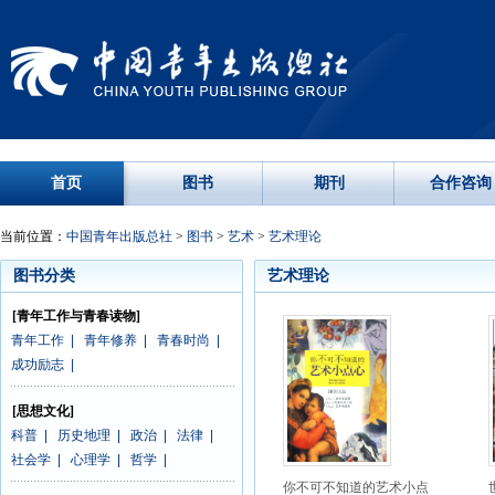
首页
图书
期刊
合作咨询
当前位置：
中国青年出版总社
>
图书
>
艺术
>
艺术理论
图书分类
艺术理论
[青年工作与青春读物]
青年工作
|
青年修养
|
青春时尚
|
成功励志
|
[思想文化]
科普
|
历史地理
|
政治
|
法律
|
社会学
|
心理学
|
哲学
|
你不可不知道的艺术小点