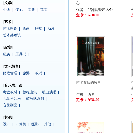
[文学]
心
小说
|
传记
|
文集
|
散文
|
作者： 邹湘龄暨艺术企...
定 价：￥38.00
[艺术]
艺术理论
|
绘画
|
雕塑
|
动漫
|
艺术类考试
|
[纪实]
纪实
|
工具书
|
[文化教育]
财经管理
|
旅游
|
教辅
|
艺术背后的故事
[音乐书、盘]
考级教材
|
教程曲集
|
歌曲演唱
|
作者： 徐累
儿童学音乐
|
鼓号队系列
|
定 价：￥38.00
音像制品
|
[其他]
设计
|
计算机
|
摄影
|
其他
|