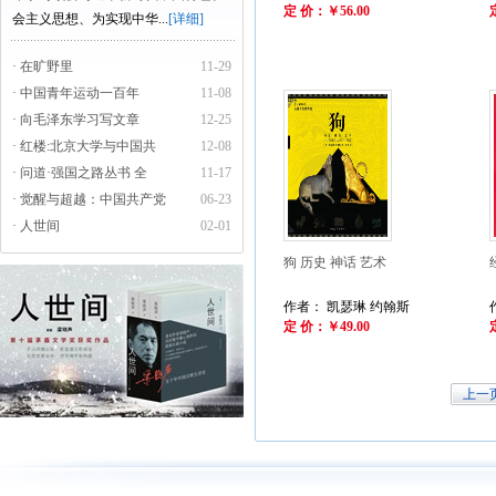
定 价：￥56.00
会主义思想、为实现中华...
[详细]
· 在旷野里
11-29
· 中国青年运动一百年
11-08
· 向毛泽东学习写文章
12-25
· 红楼:北京大学与中国共
12-08
· 问道·强国之路丛书 全
11-17
· 觉醒与超越：中国共产党
06-23
· 人世间
02-01
狗 历史 神话 艺术
作者： 凯瑟琳 约翰斯
定 价：￥49.00
上一