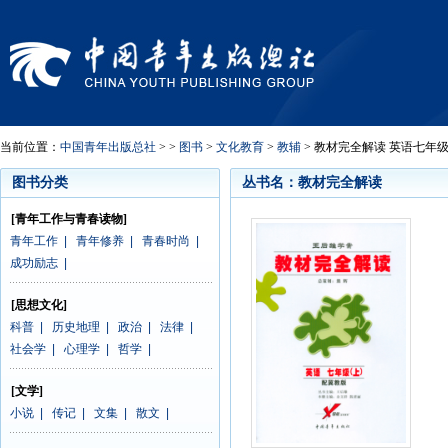
当前位置：
中国青年出版总社
> >
图书
>
文化教育
>
教辅
> 教材完全解读 英语七年级
图书分类
丛书名：教材完全解读
[青年工作与青春读物]
青年工作
|
青年修养
|
青春时尚
|
成功励志
|
[思想文化]
科普
|
历史地理
|
政治
|
法律
|
社会学
|
心理学
|
哲学
|
[文学]
小说
|
传记
|
文集
|
散文
|