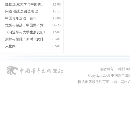
· 红楼:北京大学与中国共...
12-08
· 问道·强国之路丛书 全...
11-17
· 中国青年运动一百年
11-08
· 觉醒与超越：中国共产党...
06-23
· 《习近平与大学生朋友们》
12-02
· 荆棘与荣耀：新时代女排...
01-01
· 人世间
02-01
读者服务
|
经销商
Copyright 2006 中国青年出版总社
网络出版服务许可证 （署）网出证