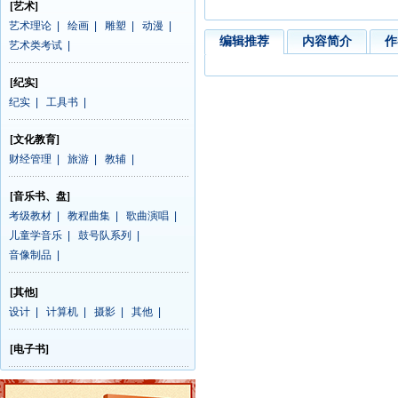
[艺术]
艺术理论
|
绘画
|
雕塑
|
动漫
|
编辑推荐
内容简介
作
艺术类考试
|
[纪实]
纪实
|
工具书
|
[文化教育]
财经管理
|
旅游
|
教辅
|
[音乐书、盘]
考级教材
|
教程曲集
|
歌曲演唱
|
儿童学音乐
|
鼓号队系列
|
音像制品
|
[其他]
设计
|
计算机
|
摄影
|
其他
|
[电子书]