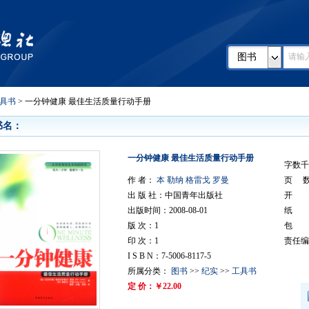
图书
具书
> 一分钟健康 最佳生活质量行动手册
书名：
一分钟健康 最佳生活质量行动手册
字数千字
作 者：
本 勒纳 格雷戈 罗曼
页 
出 版 社：中国青年出版社
开 本
出版时间：2008-08-01
纸 
版 次：1
包 
印 次：1
责任编
I S B N：7-5006-8117-5
所属分类：
图书
>>
纪实
>>
工具书
定 价：￥22.00