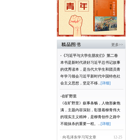
更多>>
·
《习近平与大学生朋友们》第二卷
本书是新时代讲好习近平总书记故事
的优秀读本，是当代大学生和团员青
年学习领会习近平新时代中国特色社
会主义思想，坚定不移...
[详细]
·
在旷野里
《在旷野里》叙事条畅，人物形象饱
满，主题内容深刻，彰显着柳青伟大
的现实主义精神，是柳青创作之路中
不能抹杀的重要一程。...
[详细]
· 向毛泽东学习写文章
12-25