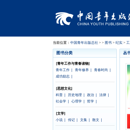
当前位置：
中国青年出版总社
> >
图书
>
纪实
>
工
图书分类
丛
[青年工作与青春读物]
青年工作
|
青年修养
|
青春时尚
|
成功励志
|
[思想文化]
科普
|
历史地理
|
政治
|
法律
|
社会学
|
心理学
|
哲学
|
[文学]
小说
|
传记
|
文集
|
散文
|