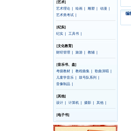
[艺术]
艺术理论
|
绘画
|
雕塑
|
动漫
|
编
艺术类考试
|
[纪实]
纪实
|
工具书
|
[文化教育]
财经管理
|
旅游
|
教辅
|
[音乐书、盘]
考级教材
|
教程曲集
|
歌曲演唱
|
儿童学音乐
|
鼓号队系列
|
音像制品
|
[其他]
设计
|
计算机
|
摄影
|
其他
|
[电子书]