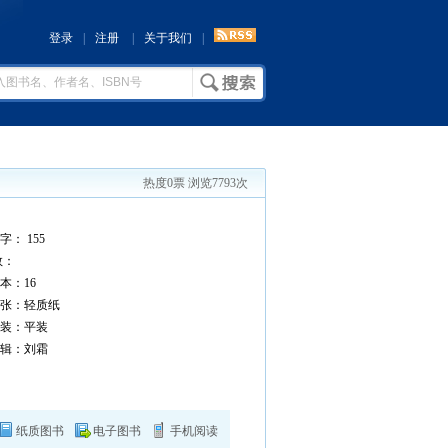
登录
|
注册
|
关于我们
|
热度0票 浏览7793次
： 155
数：
：16
张：轻质纸
装：平装
辑：刘霜
纸质图书
电子图书
手机阅读