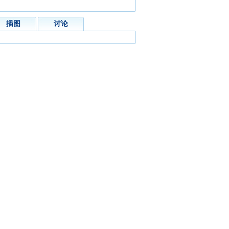
插图
讨论