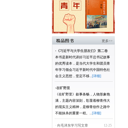
更多>>
·
《习近平与大学生朋友们》第二卷
本书是新时代讲好习近平总书记故事
的优秀读本，是当代大学生和团员青
年学习领会习近平新时代中国特色社
会主义思想，坚定不移...
[详细]
·
在旷野里
《在旷野里》叙事条畅，人物形象饱
满，主题内容深刻，彰显着柳青伟大
的现实主义精神，是柳青创作之路中
不能抹杀的重要一程。...
[详细]
· 向毛泽东学习写文章
12-25