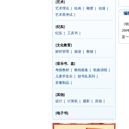
[艺术]
艺术理论
|
绘画
|
雕塑
|
动漫
|
编
艺术类考试
|
《明
[纪实]
20
纪实
|
工具书
|
是一
[文化教育]
财经管理
|
旅游
|
教辅
|
[音乐书、盘]
考级教材
|
教程曲集
|
歌曲演唱
|
儿童学音乐
|
鼓号队系列
|
音像制品
|
[其他]
设计
|
计算机
|
摄影
|
其他
|
[电子书]