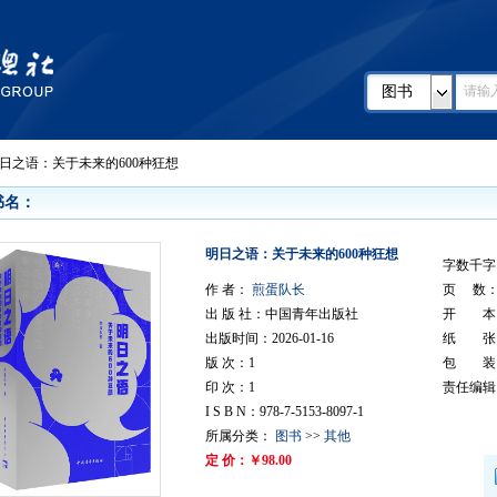
图书
明日之语：关于未来的600种狂想
书名：
明日之语：关于未来的600种狂想
字数千字：
作 者：
煎蛋队长
页 数： 
出 版 社：中国青年出版社
开 本：
出版时间：2026-01-16
纸 张
版 次：1
包 装
印 次：1
责任编辑
I S B N：978-7-5153-8097-1
所属分类：
图书
>>
其他
定 价：￥98.00