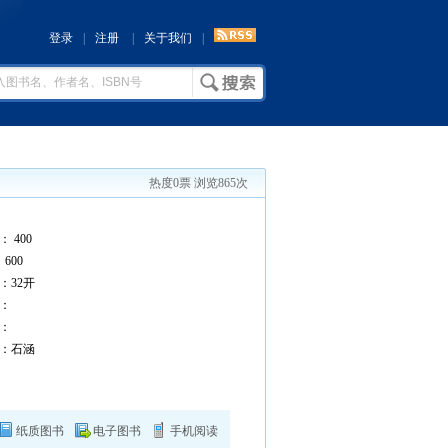
登录
|
注册
|
关于我们
|
热度0票 浏览865次
 400
600
32开
：
：
：石涵
纸质图书
电子图书
手机阅读