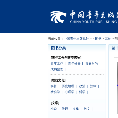
当前位置：
中国青年出版总社
> >
图书
>
其他
> 
图书分类
丛
[青年工作与青春读物]
青年工作
|
青年修养
|
青春时尚
|
成功励志
|
[思想文化]
科普
|
历史地理
|
政治
|
法律
|
社会学
|
心理学
|
哲学
|
[文学]
小说
|
传记
|
文集
|
散文
|