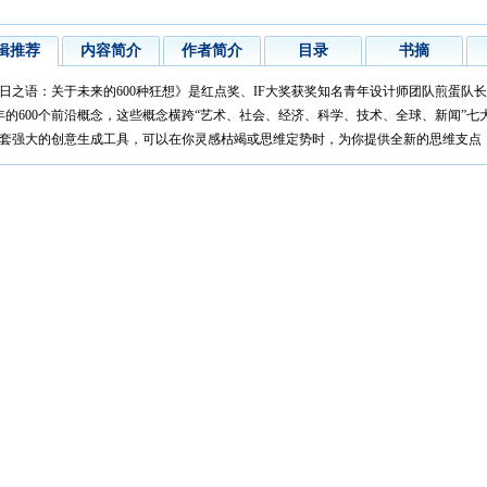
辑推荐
内容简介
作者简介
目录
书摘
日之语：关于未来的600种狂想》是红点奖、IF大奖获奖知名青年设计师团队煎蛋队
0年的600个前沿概念，这些概念横跨“艺术、社会、经济、科学、技术、全球、新闻”
套强大的创意生成工具，可以在你灵感枯竭或思维定势时，为你提供全新的思维支点