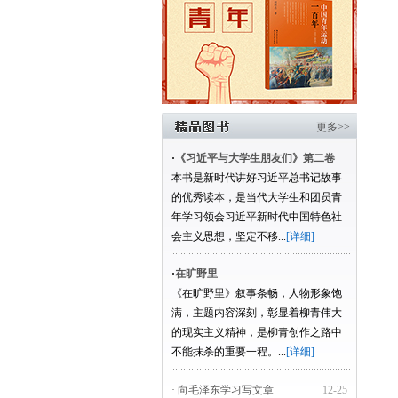
更多>>
·
《习近平与大学生朋友们》第二卷
本书是新时代讲好习近平总书记故事
的优秀读本，是当代大学生和团员青
年学习领会习近平新时代中国特色社
会主义思想，坚定不移...
[详细]
·
在旷野里
《在旷野里》叙事条畅，人物形象饱
满，主题内容深刻，彰显着柳青伟大
的现实主义精神，是柳青创作之路中
不能抹杀的重要一程。...
[详细]
· 向毛泽东学习写文章
12-25