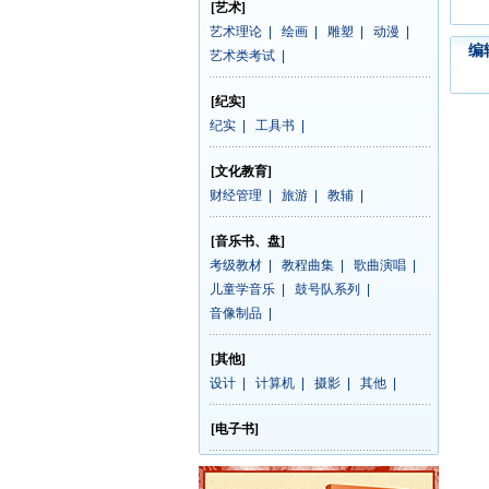
[艺术]
艺术理论
|
绘画
|
雕塑
|
动漫
|
编
艺术类考试
|
[纪实]
纪实
|
工具书
|
[文化教育]
财经管理
|
旅游
|
教辅
|
[音乐书、盘]
考级教材
|
教程曲集
|
歌曲演唱
|
儿童学音乐
|
鼓号队系列
|
音像制品
|
[其他]
设计
|
计算机
|
摄影
|
其他
|
[电子书]