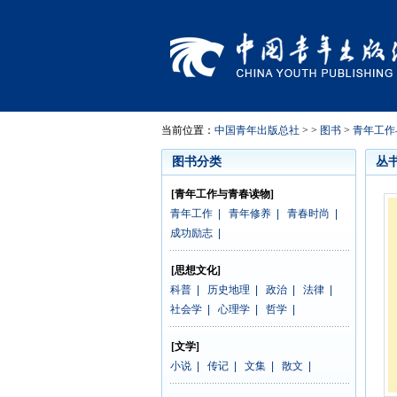
当前位置：
中国青年出版总社
> >
图书
>
青年工作
图书分类
丛
[青年工作与青春读物]
青年工作
|
青年修养
|
青春时尚
|
成功励志
|
[思想文化]
科普
|
历史地理
|
政治
|
法律
|
社会学
|
心理学
|
哲学
|
[文学]
小说
|
传记
|
文集
|
散文
|