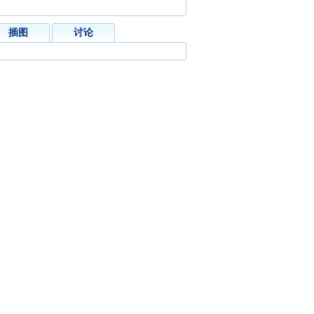
插图
讨论