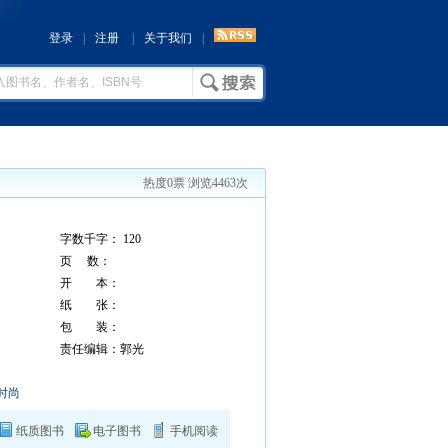
登录
|
注册
|
关于我们
|
热度0票 浏览4463次
字数千字： 120
页 数：
开 本：
纸 张：
包 装：
责任编辑：郭光
时尚
纸质图书
电子图书
手机阅读