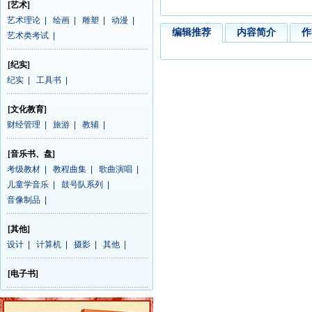
[艺术]
艺术理论
|
绘画
|
雕塑
|
动漫
|
编辑推荐
内容简介
作
艺术类考试
|
[纪实]
纪实
|
工具书
|
[文化教育]
财经管理
|
旅游
|
教辅
|
[音乐书、盘]
考级教材
|
教程曲集
|
歌曲演唱
|
儿童学音乐
|
鼓号队系列
|
音像制品
|
[其他]
设计
|
计算机
|
摄影
|
其他
|
[电子书]