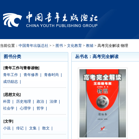
当前位置：
中国青年出版总社
> >
图书
>
文化教育
>
教辅
> 高考完全解读 物理
图书分类
丛书名：高考完全解读
[青年工作与青春读物]
青年工作
|
青年修养
|
青春时尚
|
成功励志
|
[思想文化]
科普
|
历史地理
|
政治
|
法律
|
社会学
|
心理学
|
哲学
|
[文学]
小说
|
传记
|
文集
|
散文
|