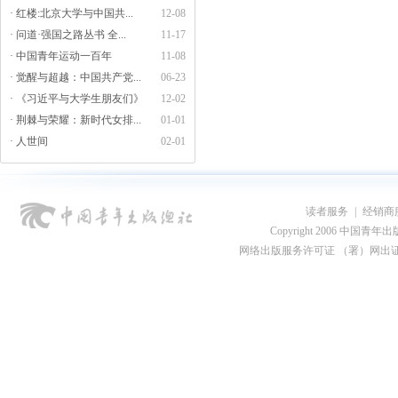
· 红楼:北京大学与中国共...
12-08
· 问道·强国之路丛书 全...
11-17
· 中国青年运动一百年
11-08
· 觉醒与超越：中国共产党...
06-23
· 《习近平与大学生朋友们》
12-02
· 荆棘与荣耀：新时代女排...
01-01
· 人世间
02-01
读者服务
|
经销商
Copyright 2006 中国青年出版总社
网络出版服务许可证 （署）网出证