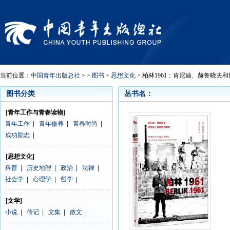
当前位置：
中国青年出版总社
> >
图书
>
思想文化
> 柏林1961：肯尼迪、赫鲁晓夫
图书分类
丛书名：
[青年工作与青春读物]
青年工作
|
青年修养
|
青春时尚
|
成功励志
|
[思想文化]
科普
|
历史地理
|
政治
|
法律
|
社会学
|
心理学
|
哲学
|
[文学]
小说
|
传记
|
文集
|
散文
|