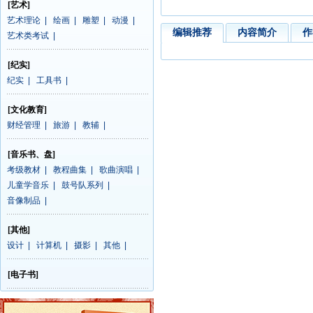
[艺术]
艺术理论
|
绘画
|
雕塑
|
动漫
|
编辑推荐
内容简介
作
艺术类考试
|
[纪实]
纪实
|
工具书
|
[文化教育]
财经管理
|
旅游
|
教辅
|
[音乐书、盘]
考级教材
|
教程曲集
|
歌曲演唱
|
儿童学音乐
|
鼓号队系列
|
音像制品
|
[其他]
设计
|
计算机
|
摄影
|
其他
|
[电子书]