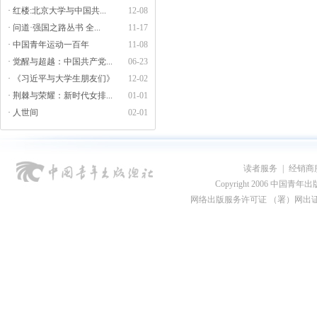
· 红楼:北京大学与中国共...
12-08
· 问道·强国之路丛书 全...
11-17
· 中国青年运动一百年
11-08
· 觉醒与超越：中国共产党...
06-23
· 《习近平与大学生朋友们》
12-02
· 荆棘与荣耀：新时代女排...
01-01
· 人世间
02-01
读者服务
|
经销商
Copyright 2006 中国青年出版总社
网络出版服务许可证 （署）网出证