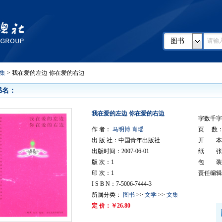
图书
集
> 我在爱的左边 你在爱的右边
书名：
我在爱的左边 你在爱的右边
字数千字：
作 者：
马明博 肖瑶
页 数： 
出 版 社：中国青年出版社
开 本：
出版时间：2007-06-01
纸 张
版 次：1
包 装
印 次：1
责任编辑
I S B N：7-5006-7444-3
所属分类：
图书
>>
文学
>>
文集
定 价：￥26.80