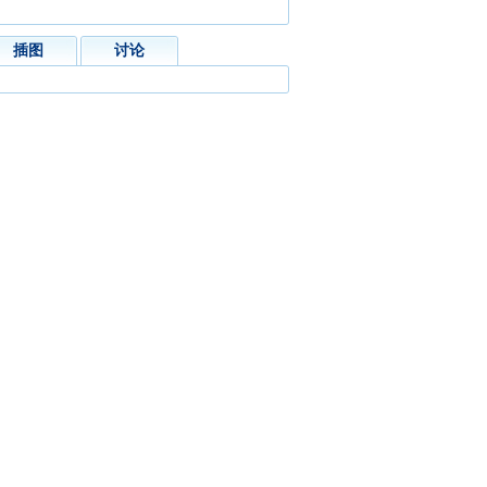
插图
讨论