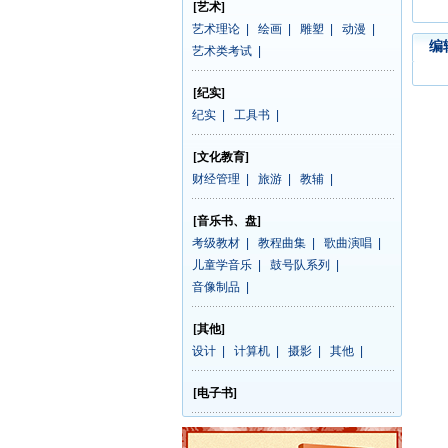
[艺术]
艺术理论
|
绘画
|
雕塑
|
动漫
|
编
艺术类考试
|
[纪实]
纪实
|
工具书
|
[文化教育]
财经管理
|
旅游
|
教辅
|
[音乐书、盘]
考级教材
|
教程曲集
|
歌曲演唱
|
儿童学音乐
|
鼓号队系列
|
音像制品
|
[其他]
设计
|
计算机
|
摄影
|
其他
|
[电子书]