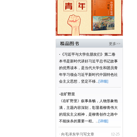
更多>>
·
《习近平与大学生朋友们》第二卷
本书是新时代讲好习近平总书记故事
的优秀读本，是当代大学生和团员青
年学习领会习近平新时代中国特色社
会主义思想，坚定不移...
[详细]
·
在旷野里
《在旷野里》叙事条畅，人物形象饱
满，主题内容深刻，彰显着柳青伟大
的现实主义精神，是柳青创作之路中
不能抹杀的重要一程。...
[详细]
· 向毛泽东学习写文章
12-25