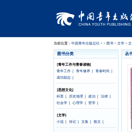
当前位置：
中国青年出版总社
> >
图书
>
文学
>
文
图书分类
丛
[青年工作与青春读物]
青年工作
|
青年修养
|
青春时尚
|
成功励志
|
[思想文化]
科普
|
历史地理
|
政治
|
法律
|
社会学
|
心理学
|
哲学
|
[文学]
小说
|
传记
|
文集
|
散文
|