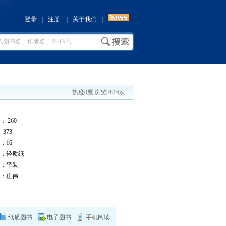
登录
|
注册
|
关于我们
|
热度0票 浏览7816次
 260
373
16
：轻质纸
：平装
：庄伟
纸质图书
电子图书
手机阅读